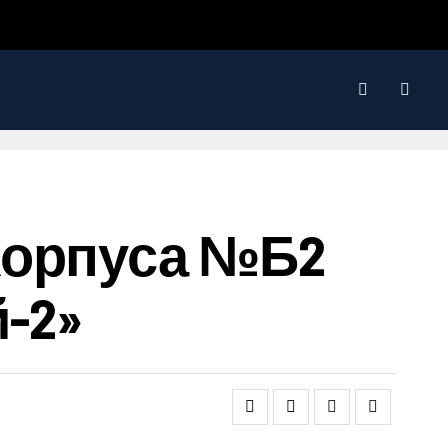
Корпуса №Б2
-2»