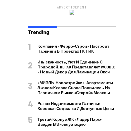
ADVERTISEMENT
Trending
Компания «Ферро-Строй» Построит
Паркинги В Проектах ГК ПИК
Изысканность, Уют И Единение С
Природой: REHAU Представляет WOODEC
– Новый Декор Для Ламинации Окон
«МИЭЛЬ-Новостройки»: Апартаменты
Эконом Класса Снова Появились На
Первичном Рынке «старой» Москвы
Рынок Недвижимости Гатчины:
Хорошая Социалка И Доступные Цены
Третий Корпус ЖК «Лидер Парк»
Введен В Эксплуатацию