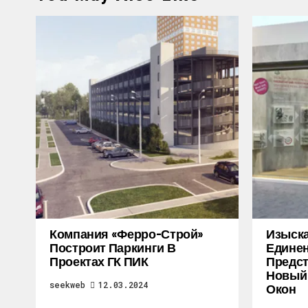
Компания «Ферро-Строй»
Изыска
Построит Паркинги В
Единен
Проектах ГК ПИК
Предст
Новый 
seekweb
12.03.2024
Окон