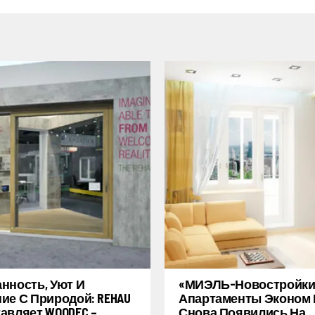
нность, Уют И
«МИЭЛЬ-Новостройки
ие С Природой: REHAU
Апартаменты Эконом 
авляет WOODEC –
Снова Появились На