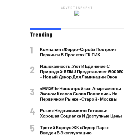
ADVERTISEMENT
Trending
Компания «Ферро-Строй» Построит
Паркинги В Проектах ГК ПИК
Изысканность, Уют И Единение С
Природой: REHAU Представляет WOODEC
– Новый Декор Для Ламинации Окон
«МИЭЛЬ-Новостройки»: Апартаменты
Эконом Класса Снова Появились На
Первичном Рынке «старой» Москвы
Рынок Недвижимости Гатчины:
Хорошая Социалка И Доступные Цены
Третий Корпус ЖК «Лидер Парк»
Введен В Эксплуатацию