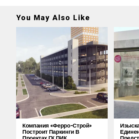
You May Also Like
Компания «Ферро-Строй»
Изыска
Построит Паркинги В
Единен
Проектах ГК ПИК
Предст