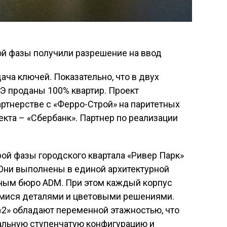
ча ключей. Показательно, что в двух
Э проданы 100% квартир. Проект
артнерстве с «Ферро-Строй» на паритетных
екта – «Сбербанк». Партнер по реализации
рой фазы городского квартала «Ривер Парк»
а. Они выполнены в единой архитектурной
тным бюро ADM. При этом каждый корпус
мися деталями и цветовыми решениями.
 «2» обладают переменной этажностью, что
альную ступенчатую конфигурацию и