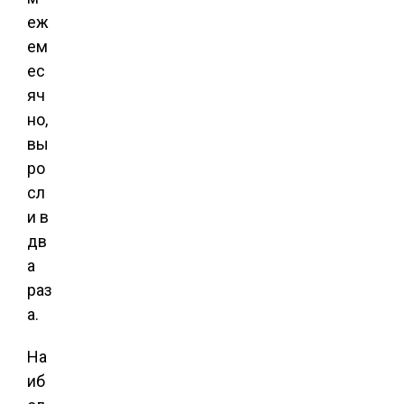
еж
ем
ес
яч
но,
вы
ро
сл
и в
дв
а
раз
а.
На
иб