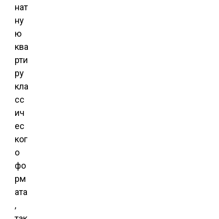
нат
ну
ю
ква
рти
ру
кла
сс
ич
ес
ког
о
фо
рм
ата
,
так