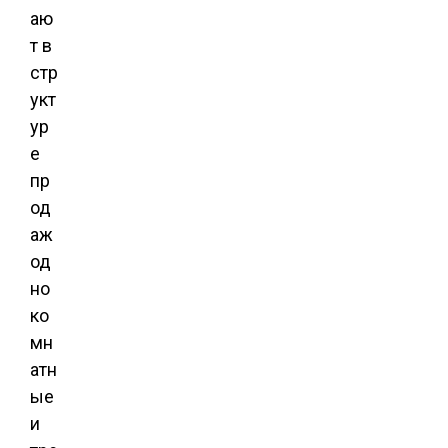
аю
т в
стр
укт
ур
е
пр
од
аж
од
но
ко
мн
атн
ые
и