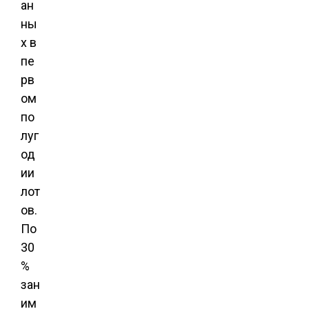
ан
ны
х в
пе
рв
ом
по
луг
од
ии
лот
ов.
По
30
%
зан
им