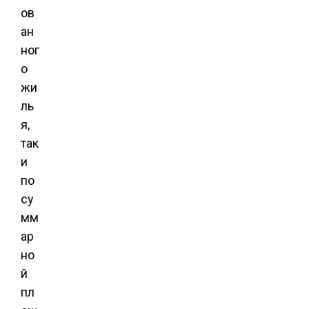
ов
ан
ног
о
жи
ль
я,
так
и
по
су
мм
ар
но
й
пл