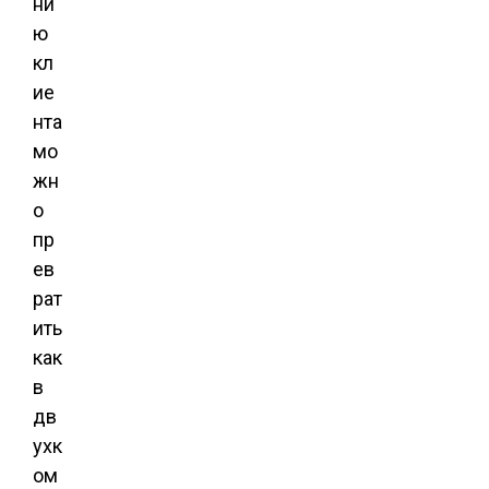
ни
ю
кл
ие
нта
мо
жн
о
пр
ев
рат
ить
как
в
дв
ухк
ом