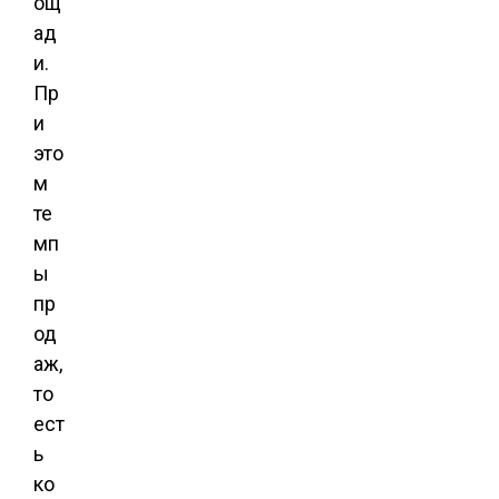
ощ
ад
и.
Пр
и
это
м
те
мп
ы
пр
од
аж,
то
ест
ь
ко