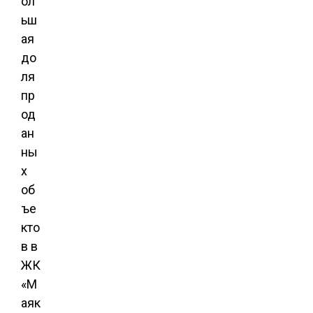
ол
ьш
ая
до
ля
пр
од
ан
ны
х
об
ъе
кто
в в
ЖК
«М
аяк