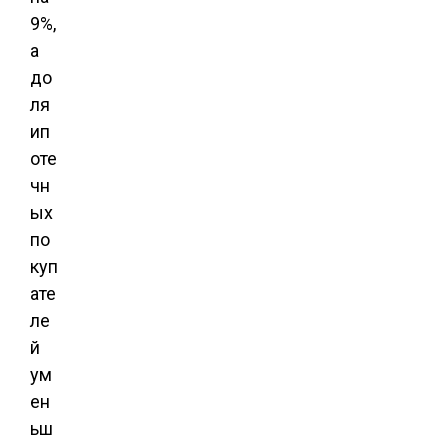
9%,
а
до
ля
ип
оте
чн
ых
по
куп
ате
ле
й
ум
ен
ьш