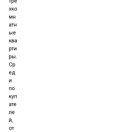
тре
хко
мн
атн
ые
ква
рти
ры.
Ср
ед
и
по
куп
ате
ле
й,
от