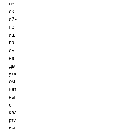
ов
ск
ий»
пр
иш
ла
сь
на
дв
ухк
ом
нат
ны
е
ква
рти
ры,