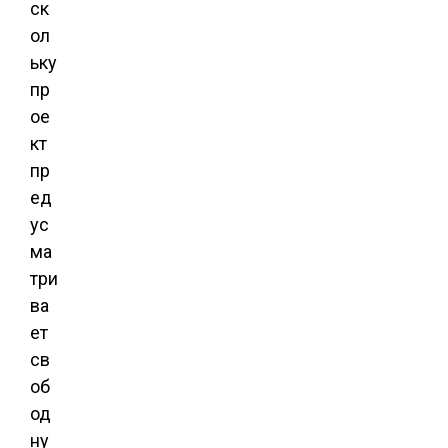
ск
ол
ьку
пр
ое
кт
пр
ед
ус
ма
три
ва
ет
св
об
од
ну