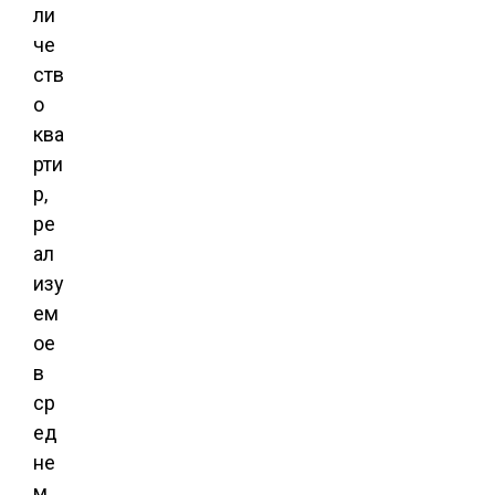
ли
че
ств
о
ква
рти
р,
ре
ал
изу
ем
ое
в
ср
ед
не
м