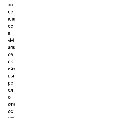
зн
ес-
кла
сс
а
«М
аяк
ов
ск
ий»
вы
ро
сл
о
отн
ос