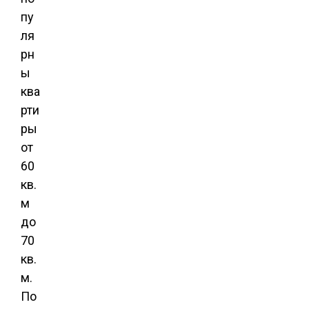
пу
ля
рн
ы
ква
рти
ры
от
60
кв.
м
до
70
кв.
м.
По