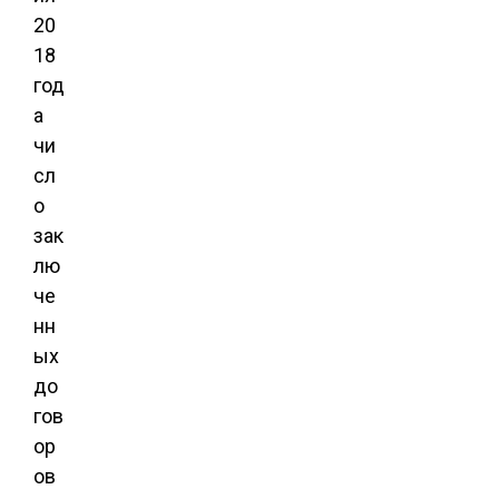
20
18
год
а
чи
сл
о
зак
лю
че
нн
ых
до
гов
ор
ов