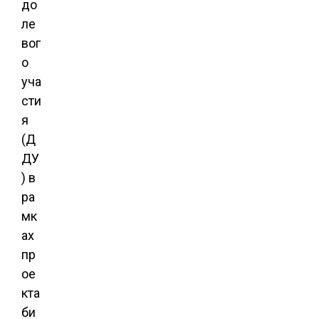
до
ле
вог
о
уча
сти
я
(Д
ДУ
) в
ра
мк
ах
пр
ое
кта
би