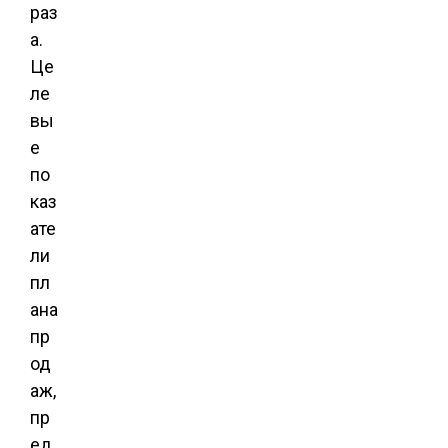
раз
а.
Це
ле
вы
е
по
каз
ате
ли
пл
ана
пр
од
аж,
пр
ед