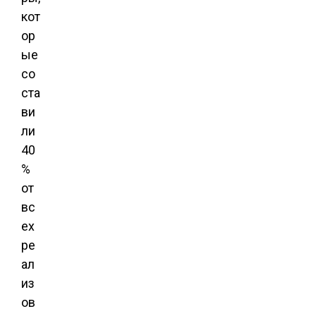
кот
ор
ые
со
ста
ви
ли
40
%
от
вс
ех
ре
ал
из
ов