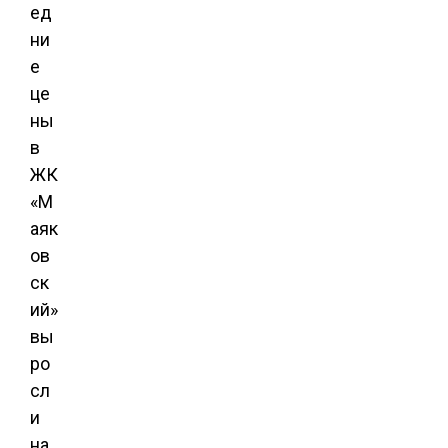
ед
ни
е
це
ны
в
ЖК
«М
аяк
ов
ск
ий»
вы
ро
сл
и
на