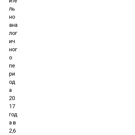
ите
ль
но
ана
лог
ич
ног
о
пе
ри
од
а
20
17
год
а в
2,6