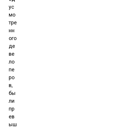
ус
мо
тре
нн
ого
де
ве
ло
пе
ро
в,
бы
ли
пр
ев
ыш