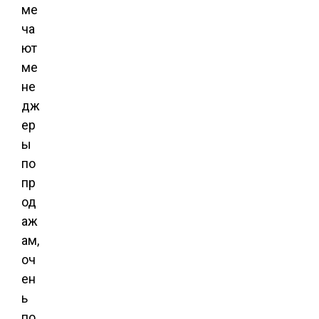
ме
ча
ют
ме
не
дж
ер
ы
по
пр
од
аж
ам,
оч
ен
ь
по