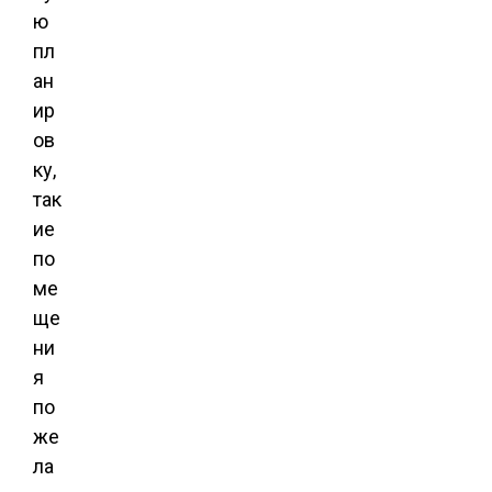
ю
пл
ан
ир
ов
ку,
так
ие
по
ме
ще
ни
я
по
же
ла