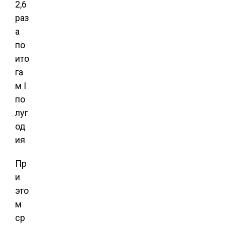
Пр
и
это
м
ср