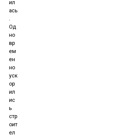
ил
ась
.
Од
но
вр
ем
ен
но
уск
ор
ил
ис
ь
стр
оит
ел