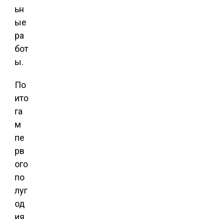
ьн
ые
ра
бот
ы.
По
ито
га
м
пе
рв
ого
по
луг
од
ия