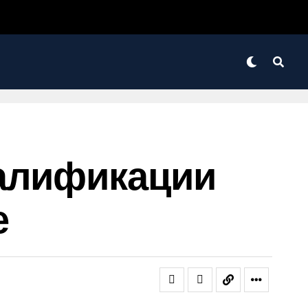
валификации
е