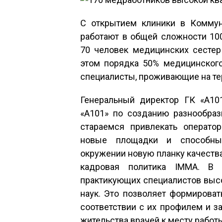
С открытием клиники в Коммун
работают в общей сложности 100
70 человек медицинских сестер
этом порядка 50% медицинского
специалисты, проживающие на те
Генеральный директор ГК «А101
«А101» по созданию разнообраз
стараемся привлекать операт
новые площадки и способных
окружении новую планку качества
кадровая политика IMMA. В 
практикующих специалистов высо
наук. Это позволяет формирова
соответствии с их профилем и з
жительства врачей к месту работ