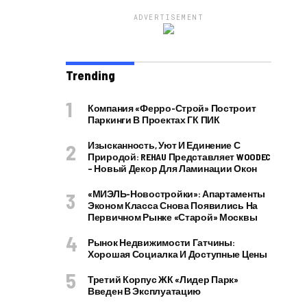
ADVERTISEMENT
Trending
Компания «Ферро-Строй» Построит
Паркинги В Проектах ГК ПИК
Изысканность, Уют И Единение С
Природой: REHAU Представляет WOODEC
– Новый Декор Для Ламинации Окон
«МИЭЛЬ-Новостройки»: Апартаменты
Эконом Класса Снова Появились На
Первичном Рынке «старой» Москвы
Рынок Недвижимости Гатчины:
Хорошая Социалка И Доступные Цены
Третий Корпус ЖК «Лидер Парк»
Введен В Эксплуатацию