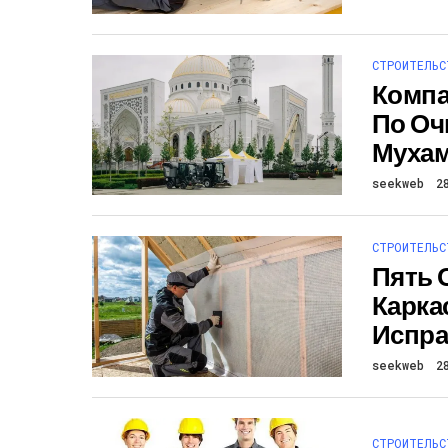
СТРОИТЕЛЬС
Компа
По Оч
Муха
seekweb
2
СТРОИТЕЛЬС
Пять 
Карка
Испра
seekweb
2
СТРОИТЕЛЬС