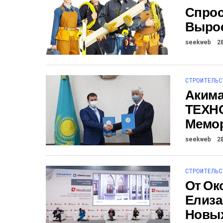
Спрос
Вырос
seekweb
2
СТРОИТЕЛЬС
Акима
ТЕХН
Мемор
seekweb
2
СТРОИТЕЛЬС
От Ок
Елиза
Новых