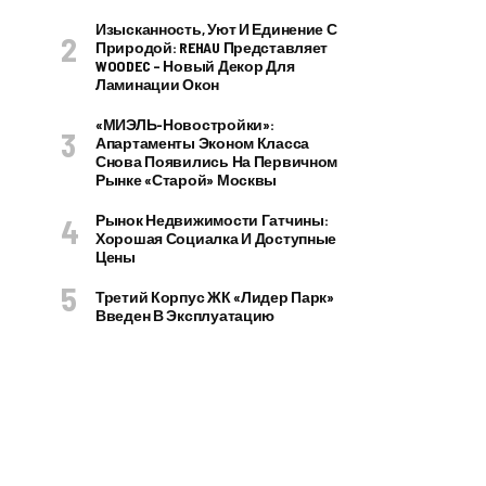
Изысканность, Уют И Единение С
Природой: REHAU Представляет
WOODEC – Новый Декор Для
Ламинации Окон
«МИЭЛЬ-Новостройки»:
Апартаменты Эконом Класса
Снова Появились На Первичном
Рынке «старой» Москвы
Рынок Недвижимости Гатчины:
Хорошая Социалка И Доступные
Цены
Третий Корпус ЖК «Лидер Парк»
Введен В Эксплуатацию