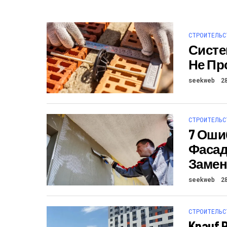
СТРОИТЕЛЬС
Систе
Не Пр
seekweb
2
СТРОИТЕЛЬС
7 Оши
Фасад
Замен
seekweb
2
СТРОИТЕЛЬС
Knauf 