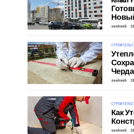
Готов
Новый
seekweb
2
СТРОИТЕЛЬС
Утепл
Сохра
Черд
seekweb
2
СТРОИТЕЛЬС
Как У
Конст
seekweb
2