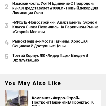
Изысканность, Уют И Единение С Природой:
REHAU Представляет WOODEC – Новый Декор Для
Ламинации Окон
«МИЭЛЬ-Новостройки»: Апартаменты Эконом
Класса Снова Появились На Первичном Рынке
«старой» Москвы
Рынок Недвижимости Гатчины: Хорошая
Социалка И Доступные Цены
Третий Корпус ЖК «Лидер Парк» Введен В
Эксплуатацию
You May Also Like
Компания «Ферро-Строй»
Построит Паркинги В Проектах ГК