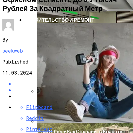
Рублей За Квадратный Метр
СТРОИТЕЛЬСТВО И РЕМОНТ
By
seekweb
Published
11.03.2024
Вакантность Коммерческих
Flipboard
Помещений В ТиНАО – Самая Низкая В
Москве
Reddit
Pinterest
Руки В Деле: Как Сохранить Красоту