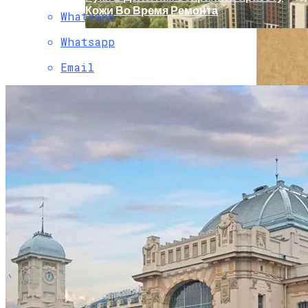
Кожи Во Время Ремонта
Whatsapp
Whatsapp
Email
ГК «А101» Намерена Развивать В Новой
Москве Экологически Чистые
Производства
Тишина – Дело Тонкое: В России
Появилось Новое Решение Для
Защиты От Шума