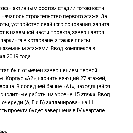
ызван активным ростом стадии готовности
 началось строительство первого этажа. За
ты, устройство свайного основания, залита
т в наземной части проекта, завершается
аркинга в котловане, а также плиты
наземным этажами. Ввод комплекса в
ал 2019 года.
артал был отмечен завершением первой
. Корпус «А2», насчитывающий 27 этажей,
месяца. В соседней башне «А1», находящейся
монолитные работы на уровне 15 этажа. Ввод
череди (А, Г и Б) запланирован на III
сть проекта будет завершена в IV квартале
йки