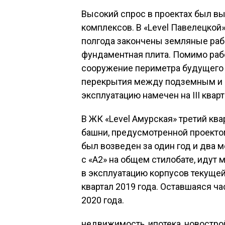
Высокий спрос в проектах был в
комплексов. В «Level Павелецкой»
полгода закончены земляные рабо
фундаментная плита. Помимо рабо
сооружение периметра будущего п
перекрытия между подземным и 
эксплуатацию намечен на III кварт
В ЖК «Level Амурская» третий кв
башни, предусмотренной проектом
был возведен за один год и два 
с «А2» на общем стилобате, идут 
в эксплуатацию корпусов текущей о
квартал 2019 года. Оставшаяся ча
2020 года.
недвижимость, ипотека, новостро