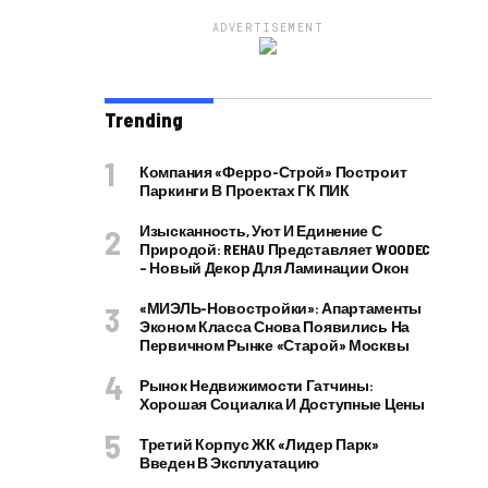
ADVERTISEMENT
Trending
Компания «Ферро-Строй» Построит
Паркинги В Проектах ГК ПИК
Изысканность, Уют И Единение С
Природой: REHAU Представляет WOODEC
– Новый Декор Для Ламинации Окон
«МИЭЛЬ-Новостройки»: Апартаменты
Эконом Класса Снова Появились На
Первичном Рынке «старой» Москвы
Рынок Недвижимости Гатчины:
Хорошая Социалка И Доступные Цены
Третий Корпус ЖК «Лидер Парк»
Введен В Эксплуатацию