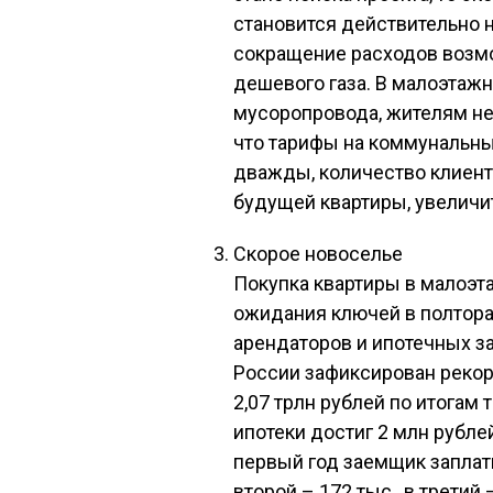
становится действительно 
сокращение расходов возмо
дешевого газа. В малоэтажн
мусоропровода, жителям не 
что тарифы на коммунальны
дважды, количество клиен
будущей квартиры, увеличи
Скорое новоселье
Покупка квартиры в малоэт
ожидания ключей в полтора-
арендаторов и ипотечных з
России зафиксирован реко
2,07 трлн рублей по итогам 
ипотеки достиг 2 млн рублей
первый год заемщик заплати
второй – 172 тыс., в третий 