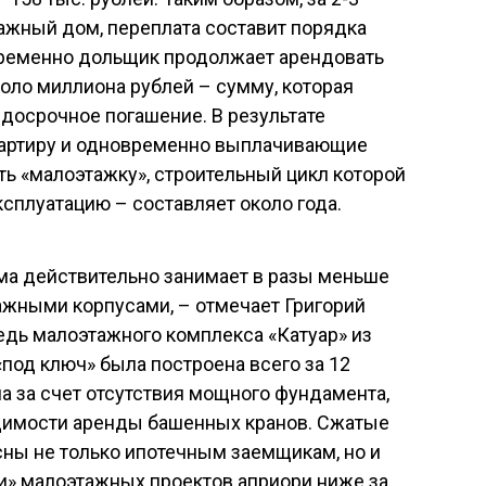
тажный дом, переплата составит порядка
временно дольщик продолжает арендовать
коло миллиона рублей – сумму, которая
 досрочное погашение. В результате
вартиру и одновременно выплачивающие
ть «малоэтажку», строительный цикл которой
эксплуатацию – составляет около года.
ма действительно занимает в разы меньше
ажными корпусами, – отмечает Григорий
редь малоэтажного комплекса «Катуар» из
«под ключ» была построена всего за 12
а за счет отсутствия мощного фундамента,
димости аренды башенных кранов. Сжатые
сны не только ипотечным заемщикам, но и
и» малоэтажных проектов априори ниже за