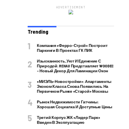
ADVERTISEMENT
Trending
Компания «Ферро-Строй» Построит
Паркинги В Проектах ГК ПИК
Изысканность, Уют И Единение С
Природой: REHAU Представляет WOODEC
– Новый Декор Для Ламинации Окон
«МИЭЛЬ-Новостройки»: Апартаменты
Эконом Класса Снова Появились На
Первичном Рынке «старой» Москвы
Рынок Недвижимости Гатчины:
Хорошая Социалка И Доступные Цены
Третий Корпус ЖК «Лидер Парк»
Введен В Эксплуатацию