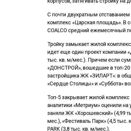
корпусов, затягивать стройку на
С почти двукратным отставанием
комплекс «Царская площадь». В 
COALCO средний ежемесячный пока
Тройку замыкает жилой комплекс 
идет еще один проект компании 
тыс. кв. м/мес.). Причем если с
«ДОНСТРОЙ», вошедшие в топ-20 
застройщика ЖК «ЗИЛАРТ»: в общ
«Сердце Столицы» и «Суббота» воз
Топ-5 закрывает жилой комплекс H
аналитики «Метриум» оценили на ур
заняли ЖК «Хорошевский» (4,99 тыс.
мес.), «Фестиваль Парк» (4,5 тыс. кв
PARK (3,8 тыс. кв. м/мес.).