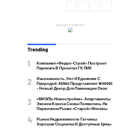
ADVERTISEMENT
Trending
Компания «Ферро-Строй» Построит
Паркинги В Проектах ГК ПИК
Изысканность, Уют И Единение С
Природой: REHAU Представляет WOODEC
– Новый Декор Для Ламинации Окон
«МИЭЛЬ-Новостройки»: Апартаменты
Эконом Класса Снова Появились На
Первичном Рынке «старой» Москвы
Рынок Недвижимости Гатчины:
Хорошая Социалка И Доступные Цены