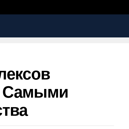
лексов
С Самыми
ства