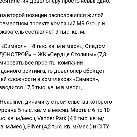
 десятилетия девелоперу просто невыгодно.
 на второй позиции расположился жилой
совместном проекте компаний MR Group и
затель составляет 9 тыс. кв. м.
«Символ» – 8 тыс. кв. м в месяц. Следом
«ДОНСТРОЙ» — ЖК «Сердце Столицы» (7,3
уммировать все проекты компании
данного рейтинга, то девелопер обойдет
ей сложности в комплексах «Символ»,
водится 17,5 тыс. кв. м в месяц.
eadliner, динамику строительства которого
овне 5 тыс. кв. м в месяц. Места с 6 по 10
 кв. м/мес.), Vander Park (4,6 тыс. кв. м/
. м/мес.), Silver (4,2 тыс. кв. м/мес.) и СITY