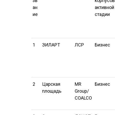
зв
корпусов
ан
активной
ие
стадии
1
ЗИЛАРТ
ЛСР
Бизнес
2
Царская
MR
Бизнес
площадь
Group/
COALCO