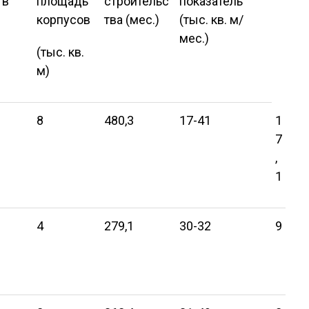
 в
площадь
строительс
показатель
корпусов
тва (мес.)
(тыс. кв. м/
мес.)
(тыс. кв.
м)
8
480,3
17-41
1
7
,
1
4
279,1
30-32
9