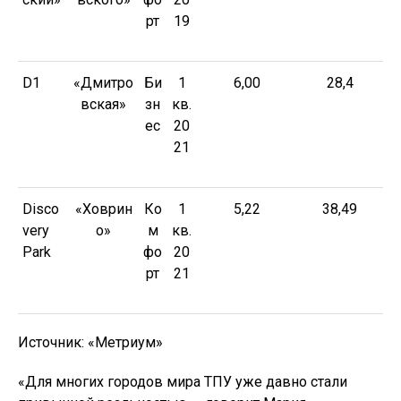
рт
19
D1
«Дмитро
Би
1
6,00
28,4
вская»
зн
кв.
ес
20
21
Disco
«Ховрин
Ко
1
5,22
38,49
very
о»
м
кв.
Park
фо
20
рт
21
Источник: «Метриум»
«Для многих городов мира ТПУ уже давно стали