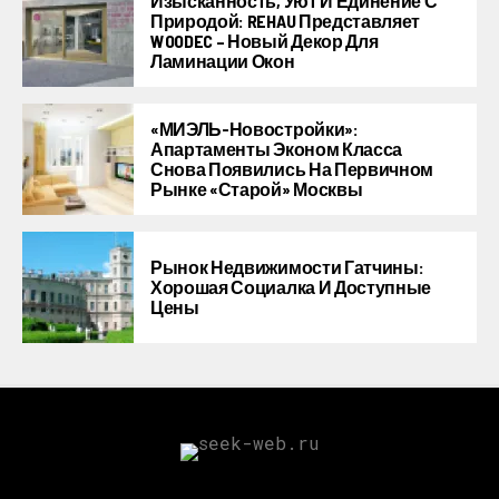
Изысканность, Уют И Единение С
Природой: REHAU Представляет
WOODEC – Новый Декор Для
Ламинации Окон
«МИЭЛЬ-Новостройки»:
Апартаменты Эконом Класса
Снова Появились На Первичном
Рынке «старой» Москвы
Рынок Недвижимости Гатчины:
Хорошая Социалка И Доступные
Цены