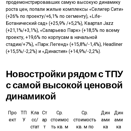
продемонстрировавших самую высокую динамику
роста цен, попали жилые комплексы «Селигер Сити»
(+26% по проекту/+6,1% по сегменту), «Life-
Ботанический сад» (+25,9% /+5,2%), Квартал Jazz
(+21,1%/+3,1%), «Саларьево Парк» (+18,5% по всему
проекту, +19,6% по корпусам в начальной
стадии/+7%), «Парк Легенд» (+15,8%/-1,4%), Headliner
(+15,5%/-2,2%) и «Династия» (+14,9%/-2,2%).
Новостройки рядом с ТПУ
с самой высокой ценовой
динамикой
Про
ТП
Кла
Ст
Ср.
Ср.
Дин
Дин
ект
У
сс/
ар
стоимос
стоимость
ами
ами
стат
т
ть кв. м
кв. м по
ка
ка