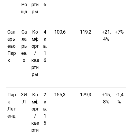
Ро
рти
6
ща
ры
Сал
Са
Ко
4
100,6
119,2
+21,
+7%
арь
ла
мф
к
4%
ево
рь
орт
в.
Пар
ев
/
1
к
о
ква
6
рти
ры
Пар
ЗИ
Ко
2
155,3
179,3
+15,
-1,4
к
Л
мф
к
8%
%
Лег
орт
в.
енд
/
1
ква
5
рти