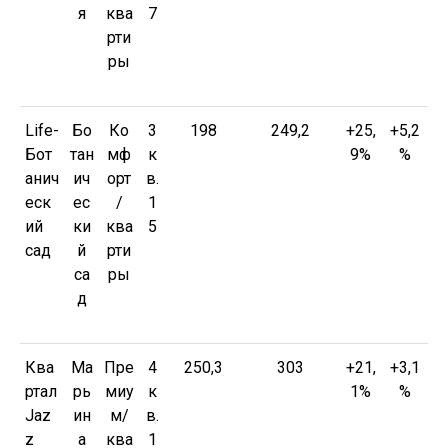
я
ква
7
рти
ры
Life-
Бо
Ко
3
198
249,2
+25,
+5,2
Бот
тан
мф
к
9%
%
анич
ич
орт
в.
еск
ес
/
1
ий
ки
ква
5
сад
й
рти
са
ры
д
Ква
Ма
Пре
4
250,3
303
+21,
+3,1
ртал
рь
миу
к
1%
%
Jaz
ин
м/
в.
z
а
ква
1