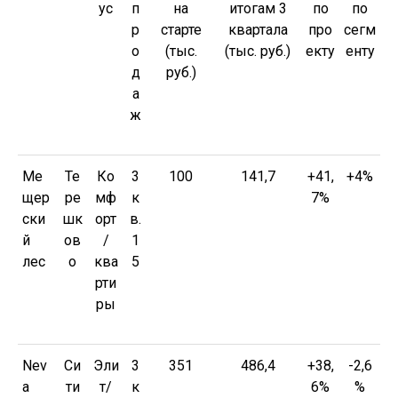
ус
п
на
итогам 3
по
по
р
старте
квартала
про
сегм
о
(тыс.
(тыс. руб.)
екту
енту
д
руб.)
а
ж
Ме
Те
Ко
3
100
141,7
+41,
+4%
щер
ре
мф
к
7%
ски
шк
орт
в.
й
ов
/
1
лес
о
ква
5
рти
ры
Nev
Си
Эли
3
351
486,4
+38,
-2,6
a
ти
т/
к
6%
%