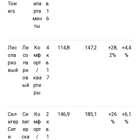
Tow
апа
в.
ers
рта
1
мен
6
ты
Лес
Ле
Ко
4
114,8
147,2
+28,
+4,4
опа
со
мф
к
2%
%
рко
па
орт
в.
вый
рк
/
1
ов
ква
7
ый
рти
ры
Сел
Се
Ко
2
146,9
185,1
+26
+6,1
игер
лиг
мф
к
%
%
Сит
ер
орт
в.
и
ска
/
1