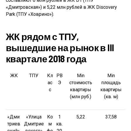
составляют 6 млн рублей в ЖК D1 (ТПУ
«Дмитровская») и 5,22 млн рублей в ЖК Discovery
Park (ТПУ «Ховрино»).
ЖК рядом с ТПУ,
вышедшие на рынок в III
квартале 2018 года
ЖК
ТПУ
Кл
РВ
Min
Min
ас
Э
стоимость
площадь
с
квартиры
квартиры
(млн руб.)
(кв. м)
«Дми
«Улица
Ко
1
5,22
37,58
триев
Дмитрие
м
кв.
ский»
вского»
фо
20