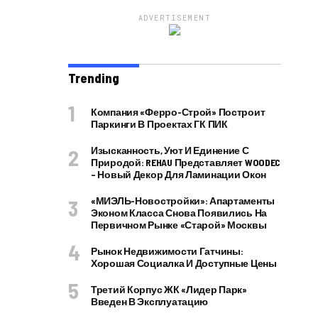
ADVERTISEMENT
Trending
Компания «Ферро-Строй» Построит
Паркинги В Проектах ГК ПИК
Изысканность, Уют И Единение С
Природой: REHAU Представляет WOODEC
– Новый Декор Для Ламинации Окон
«МИЭЛЬ-Новостройки»: Апартаменты
Эконом Класса Снова Появились На
Первичном Рынке «старой» Москвы
Рынок Недвижимости Гатчины:
Хорошая Социалка И Доступные Цены
Третий Корпус ЖК «Лидер Парк»
Введен В Эксплуатацию