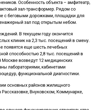
учеников. Особенность объекта – амфитеатр,
 актовый зал-трансформер. Рядом со
ле с беговыми дорожками, площадки для
тренажерный зал под открытым небом.
еждений. В текущем году окончится
лых клиник на 2,3 тыс. посещений в смену.
е появятся еще шесть лечебных
ной способностью 2,8 тыс. посещений в
ой Москве возведут 12 медицинских
аны лабораториями, кабинетами
роцедур, функциональной диагностики.
ории основных районов жилищного
в Рассказовке, Внуковском, Коммунарке,
тве случаев финансирование строительства