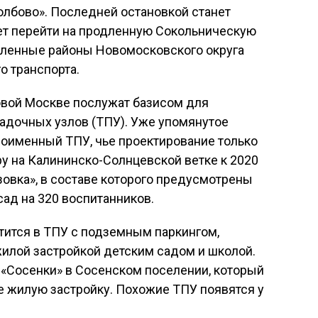
олбово». Последней остановкой станет
ет перейти на продленную Сокольническую
селенные районы Новомосковского округа
о транспорта.
овой Москве послужат базисом для
адочных узлов (ТПУ). Уже упомянутое
ноименный ТПУ, чье проектирование только
ру на Калининско-Солнцевской ветке к 2020
зовка», в составе которого предусмотрены
сад на 320 воспитанников.
тится в ТПУ с подземным паркингом,
лой застройкой детским садом и школой.
У «Сосенки» в Сосенском поселении, который
е жилую застройку. Похожие ТПУ появятся у