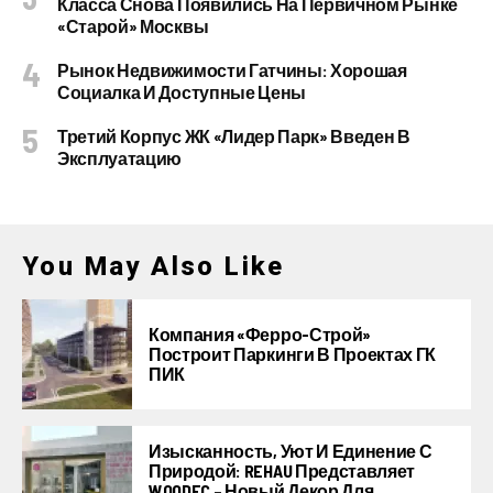
Класса Снова Появились На Первичном Рынке
«старой» Москвы
Рынок Недвижимости Гатчины: Хорошая
Социалка И Доступные Цены
Третий Корпус ЖК «Лидер Парк» Введен В
Эксплуатацию
You May Also Like
Компания «Ферро-Строй»
Построит Паркинги В Проектах ГК
ПИК
Изысканность, Уют И Единение С
Природой: REHAU Представляет
WOODEC – Новый Декор Для