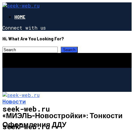
HOME
Connect with us
Hi, What Are You Looking For?
Новости
seek-web.ru
«МИЭЛЬ-Новостройки»: Тонкости
Оформления ДДУ
НОВОСТИ
seek-web.ru