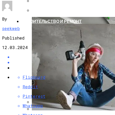
Черновик
Черновик
By
СТРОИТЕЛЬСТВО И РЕМОНТ
seekweb
Published
12.03.2024
Flipboard
Reddit
Pinterest
Whatsapp
Вакантность Коммерческих