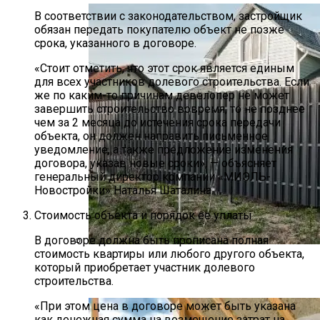
В соответствии с законодательством, застройщик
обязан передать покупателю объект не позже
срока, указанного в договоре.
«Стоит отметить, что этот срок является единым
для всех участников долевого строительства. Если
же по каким-то причинам девелопер не может
завершить строительство вовремя, то не позднее
чем за 2 месяца до истечения срока передачи
объекта, он должен направить письменное
уведомление, а также предложение изменения
договора, указав новые сроки», — объясняет
генеральный директор компании «МИЭЛЬ-
Новостройки» Наталья Шаталина.
Стоимость объекта и порядок ее уплаты
В договоре должна быть прописана полная
стоимость квартиры или любого другого объекта,
Россияне Стали Чаще Устанавливать
который приобретает участник долевого
Заборы На Сваях
строительства.
«При этом цена в договоре может быть указана
как денежная сумма на возмещение затрат на