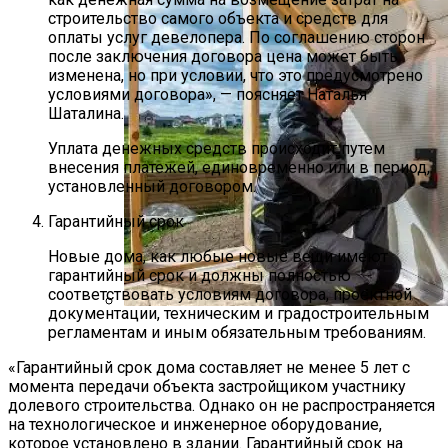
строительство самого объекта и средств для
оплаты услуг девелопера. По соглашению сторон
после заключения договора цена может быть
изменена, но при условии, что это предусмотрено
условиями договора», — поясняет Наталья
Шаталина.
Уплата денежных средств происходит путем
внесения платежей, единовременно или в период,
установленный договором.
Гарантийный срок
Новые дома, как любые новые вещи имеют
гарантийный срок и должны полностью
соответствовать условиям договора, проектной
документации, техническим и градостроительным
регламентам и иным обязательным требованиям.
Как Паропроницаемость
Стройматериалов Помогает
«Гарантийный срок дома составляет не менее 5 лет с
Сохранить Тепло В Доме
момента передачи объекта застройщиком участнику
долевого строительства. Однако он не распространяется
на технологическое и инженерное оборудование,
которое установлено в здании. Гарантийный срок на