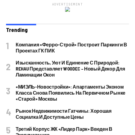
ADVERTISEMENT
Trending
Компания «Ферро-Строй» Построит Паркинги В
Проектах ГК ПИК
Изысканность, Уют И Единение С Природой:
REHAU Представляет WOODEC – Новый Декор Для
Ламинации Окон
«МИЭЛЬ-Новостройки»: Апартаменты Эконом
Класса Снова Появились На Первичном Рынке
«старой» Москвы
Рынок Недвижимости Гатчины: Хорошая
Социалка И Доступные Цены
Третий Корпус ЖК «Лидер Парк» Введен В
Эксплуатацию