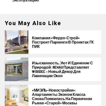
You May Also Like
Компания «Ферро-Строй»
Построит Паркинги В Проектах ГК
ПИК
Изысканность, Уют И Единение С
Природой: REHAU Представляет
WOODEC – Новый Декор Для
Ламинации Окон
«МИЭЛЬ-Новостройки»:
Апартаменты Эконом Класса
Снова Появились На Первичном
Рынке «старой» Москвы