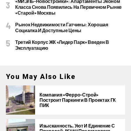
«МИЭЛЬ-Новостройки»: Апартаменты Эконом
Класса Снова Появились На Первичном Рынке
«старой» Москвы
Рынок Недвижимости Гатчины: Хорошая
Социалка И Доступные Цены
Третий Корпус ЖК «Лидер Парк» Введен В
Эксплуатацию
You May Also Like
Компания «Ферро-Строй»
Построит Паркинги В Проектах ГК
ПИК
Изысканность, Уют И Единение С
Природой: REHAU Представляет