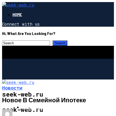
HOME
Connect with us
Hi, What Are You Looking For?
Новости
seek-web.ru
Новое В Семейной Ипотеке
НОВОСТИ
seek-web.ru