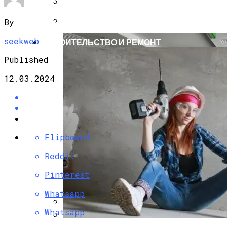
Черновик
Черновик
By
seekweb
СТРОИТЕЛЬСТВО И РЕМОНТ
Published
12.03.2024
Flipboard
Reddit
Pinterest
Whatsapp
Whatsapp
Вакантность Коммерческих