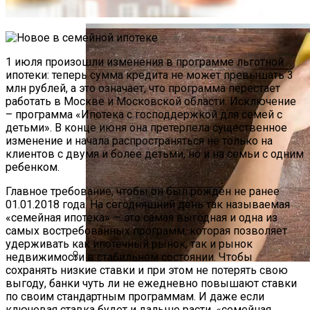
Производства
Защиты От Шума
1 июля произошли изменения в программе льготной
ипотеки: теперь сумма кредита не может превышать 3
млн рублей, а это означает, что программа перестает
работать в Москве и Московской области. Исключение
– программа «Ипотека с господдержкой для семей с
детьми». В конце июня она претерпела существенное
изменение и начала распространяться не только на
клиентов с двумя и более детьми, но и на семьи с одним
ребенком.
Главное требование, чтобы он был рожден не ранее
01.01.2018 года. На сегодняшний день так называемая
«семейная ипотека» — это самая выгодная и одна из
самых востребованных программ, которая позволяет
удерживать как ипотечный рынок, так и рынок
недвижимости в стабильном состоянии. Чтобы
сохранять низкие ставки и при этом не потерять свою
Новый Резидент Хамовников –
Уборка Дома: Как Бороться С Пылью И
выгоду, банки чуть ли не ежедневно повышают ставки
Клубный Дом Magnum
Заботиться О Руках
по своим стандартным программам. И даже если
ключевая ставка будет и дальше расти, «семейная