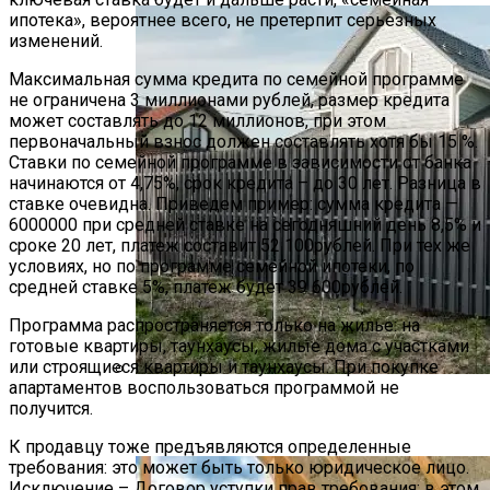
ипотека», вероятнее всего, не претерпит серьезных
изменений.
Максимальная сумма кредита по семейной программе
не ограничена 3 миллионами рублей, размер кредита
может составлять до 12 миллионов, при этом
первоначальный взнос должен составлять хотя бы 15 %.
Ставки по семейной программе в зависимости от банка
начинаются от 4,75%, срок кредита – до 30 лет. Разница в
ставке очевидна. Приведем пример: сумма кредита —
6000000 при средней ставке на сегодняшний день 8,5% и
сроке 20 лет, платеж составит 52 100рублей. При тех же
условиях, но по программе семейной ипотеки, по
средней ставке 5%, платеж будет 39 600рублей.
Программа распространяется только на жилье: на
готовые квартиры, таунхаусы, жилые дома с участками
или строящиеся квартиры и таунхаусы. При покупке
апартаментов воспользоваться программой не
Россияне Стали Чаще Устанавливать
получится.
Заборы На Сваях
К продавцу тоже предъявляются определенные
требования: это может быть только юридическое лицо.
Исключение – Договор уступки прав требования: в этом