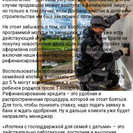
случае продавцом может выступать физическое лицо,
но только в том случае, если Договор участия в долевом
строительстве им был заключен с организацией.
Не стоит забывать о том, что воспользоваться
программой могут и те заемщики, у которых уже есть
действующий ипотечный кредит, который они брали на
покупку новостройки, даже если на эту новостройку уже
оформлена собственность. Сейчас многие банки,
включая наши банки-партнеры, предлагают сделать
рефинансирование кредита.
Воспользоваться программой рефинансирования по
семейной ипотеке и понизить ставку, например, с 10 %
до 5 % могут все заемщики, у которых хотя бы один
ребенок родился после 1 января 2018 года.
Рефинансирование кредита – это удобная и
распространенная процедура, которой не стоит бояться.
Как Паропроницаемость
Для того, чтобы понизить ставку, надо подать заявку в
Стройматериалов Помогает
банк и ждать одобрения. Ну а дальше клиента уже будет
Сохранить Тепло В Доме
направлять менеджер.
«Ипотека с господдержкой для семей с детьми» — это
действительно работающая, доступная и выгодная