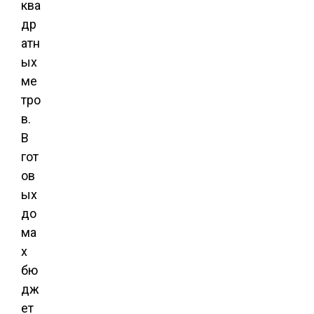
ква
др
атн
ых
ме
тро
в.
В
гот
ов
ых
до
ма
х
бю
дж
ет