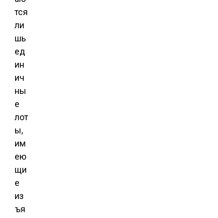
тся
ли
шь
ед
ин
ич
ны
е
лот
ы,
им
ею
щи
е
из
ъя