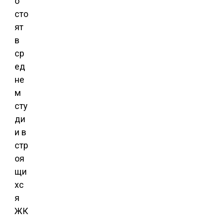
о
сто
ят
в
ср
ед
не
м
сту
ди
и в
стр
оя
щи
хс
я
ЖК