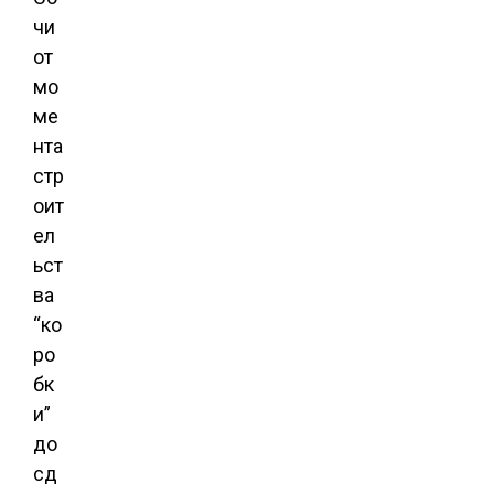
чи
от
мо
ме
нта
стр
оит
ел
ьст
ва
“ко
ро
бк
и”
до
сд