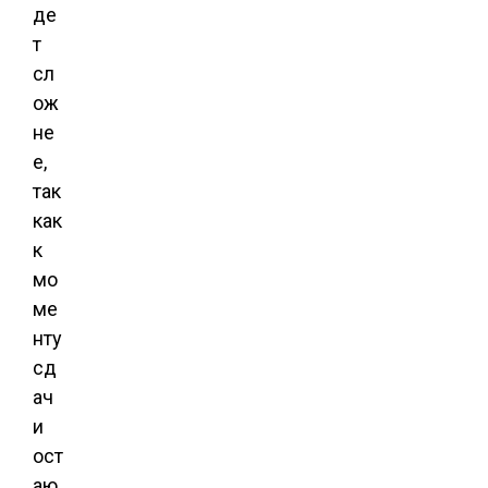
де
т
сл
ож
не
е,
так
как
к
мо
ме
нту
сд
ач
и
ост
аю