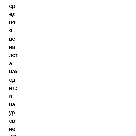
ср
ед
ня
я
це
на
лот
а
нах
од
итс
я
на
ур
ов
не