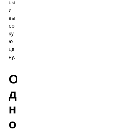
ны
и
вы
со
ку
ю
це
ну.
О
д
н
о