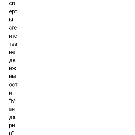
сп
ерт
ы
аге
нтс
тва
не
дв
иж
им
ост
и
“М
ан
да
ри
н”,