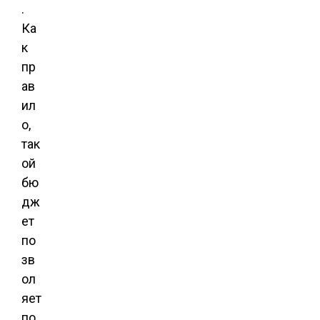
.
Ка
к
пр
ав
ил
о,
так
ой
бю
дж
ет
по
зв
ол
яет
по