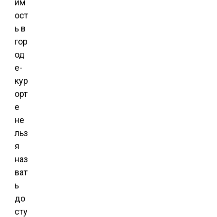
им
ост
ь в
гор
од
е-
кур
орт
е
не
льз
я
наз
ват
ь
до
сту