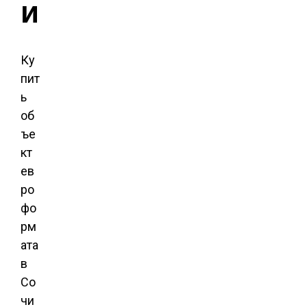
и
Ку
пит
ь
об
ъе
кт
ев
ро
фо
рм
ата
в
Со
чи