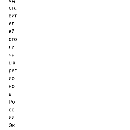
ста
вит
ел
ей
сто
ли
чн
ых
рег
ио
но
в
Ро
сс
ии.
Эк