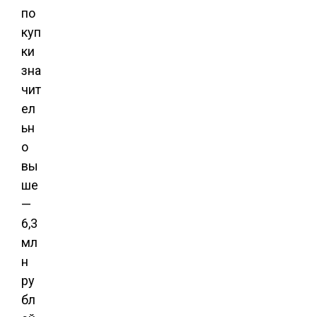
по
куп
ки
зна
чит
ел
ьн
о
вы
ше
—
6,3
мл
н
ру
бл