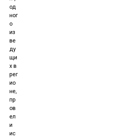
од
ног
о
из
ве
ду
щи
х в
рег
ио
не,
пр
ов
ел
и
ис