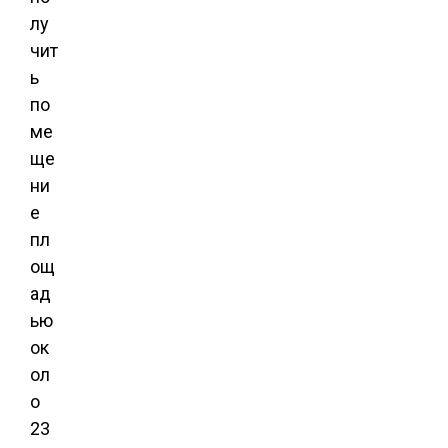
лу
чит
ь
по
ме
ще
ни
е
пл
ощ
ад
ью
ок
ол
о
23