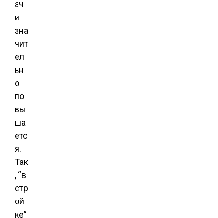
ач
и
зна
чит
ел
ьн
о
по
вы
ша
етс
я.
Так
, “в
стр
ой
ке”