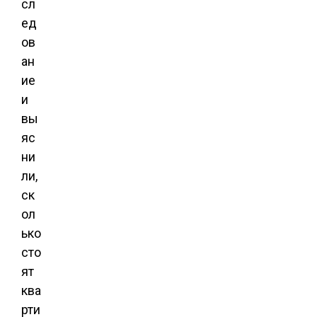
сл
ед
ов
ан
ие
и
вы
яс
ни
ли,
ск
ол
ько
сто
ят
ква
рти