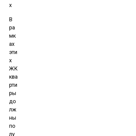
В
ра
мк
ах
эти
х
ЖК
ква
рти
ры
до
лж
ны
по
лу