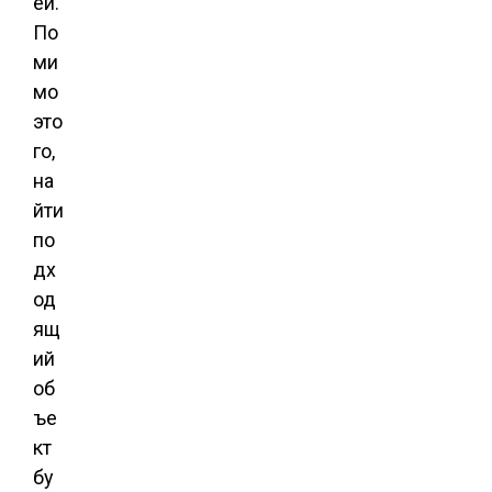
ей.
По
ми
мо
это
го,
на
йти
по
дх
од
ящ
ий
об
ъе
кт
бу