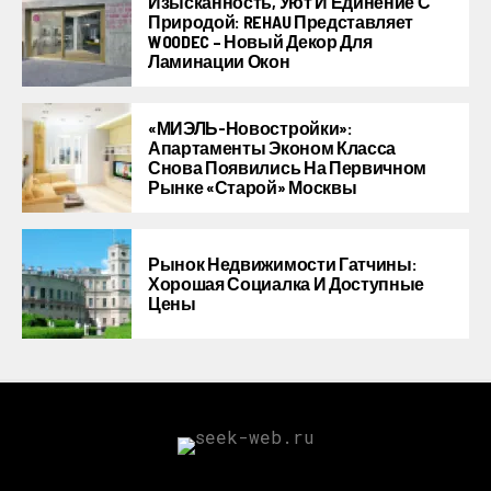
Изысканность, Уют И Единение С
Природой: REHAU Представляет
WOODEC – Новый Декор Для
Ламинации Окон
«МИЭЛЬ-Новостройки»:
Апартаменты Эконом Класса
Снова Появились На Первичном
Рынке «старой» Москвы
Рынок Недвижимости Гатчины:
Хорошая Социалка И Доступные
Цены