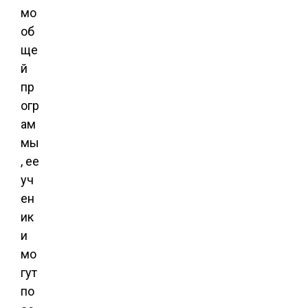
мо
об
ще
й
пр
огр
ам
мы
, ее
уч
ен
ик
и
мо
гут
по