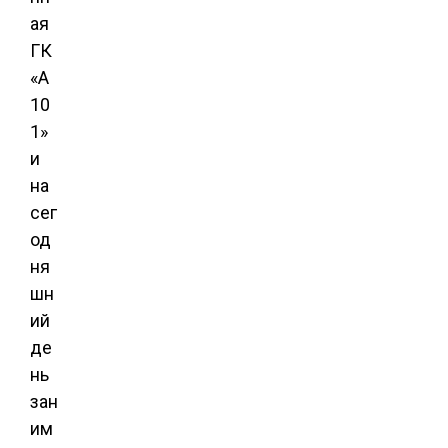
ая
ГК
«А
10
1»
и
на
сег
од
ня
шн
ий
де
нь
зан
им