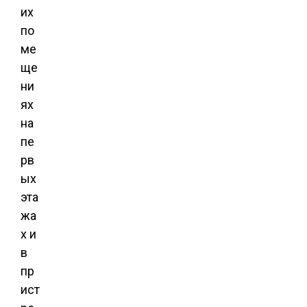
их
по
ме
ще
ни
ях
на
пе
рв
ых
эта
жа
х и
в
пр
ист