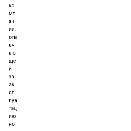
ко
мп
ан
ии,
отв
еч
аю
ще
й
за
эк
сп
луа
тац
ию
но