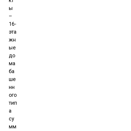
кт
ы
–
16-
эта
жн
ые
до
ма
ба
ше
нн
ого
тип
а
су
мм