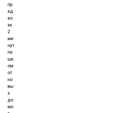
пр
ед
ел
ах
2
ми
нут
пе
шк
ом
от
но
вы
х
до
мо