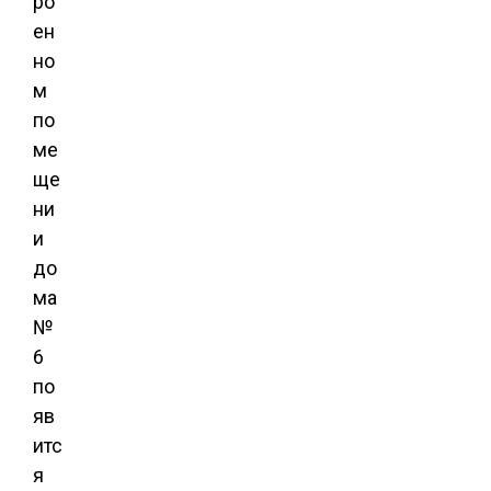
ро
ен
но
м
по
ме
ще
ни
и
до
ма
№
6
по
яв
итс
я