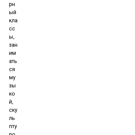
рн
ый
кла
сс
ы,
зан
им
ать
ся
му
зы
ко
й,
ску
ль
пту
ро