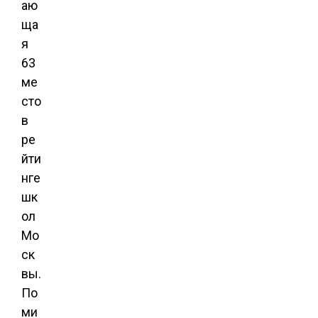
аю
ща
я
63
ме
сто
в
ре
йти
нге
шк
ол
Мо
ск
вы.
По
ми