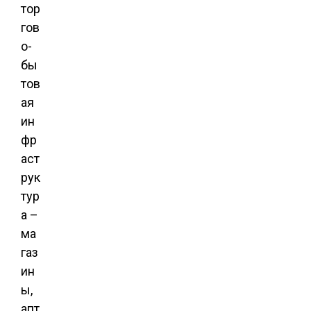
тор
гов
о-
бы
тов
ая
ин
фр
аст
рук
тур
а –
ма
газ
ин
ы,
апт