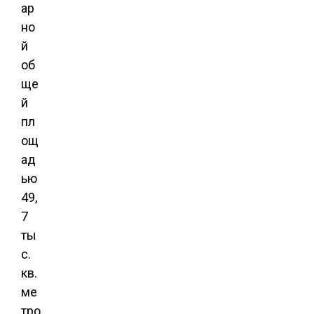
ар
но
й
об
ще
й
пл
ощ
ад
ью
49,
7
ты
с.
кв.
ме
тро