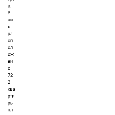
в.
В
ни
х
ра
сп
ол
ож
ен
о
72
2
ква
рти
ры
пл