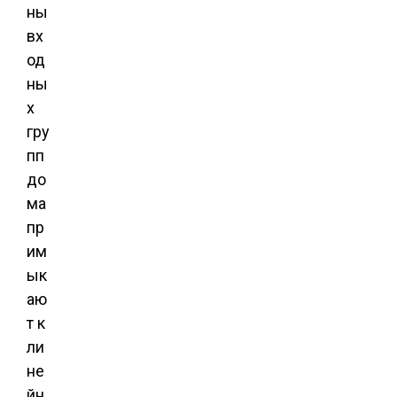
ны
вх
од
ны
х
гру
пп
до
ма
пр
им
ык
аю
т к
ли
не
йн