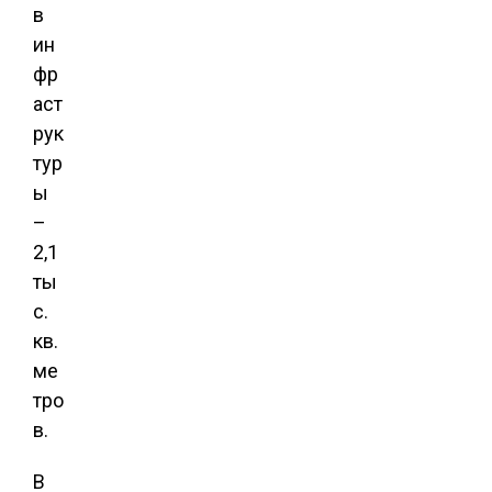
в
ин
фр
аст
рук
тур
ы
–
2,1
ты
с.
кв.
ме
тро
в.
В