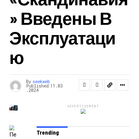
» Введены В
Эксплуатаци
Ю
By
seekweb
Published
11.03
.2024
ADVERTISEMENT
Trending