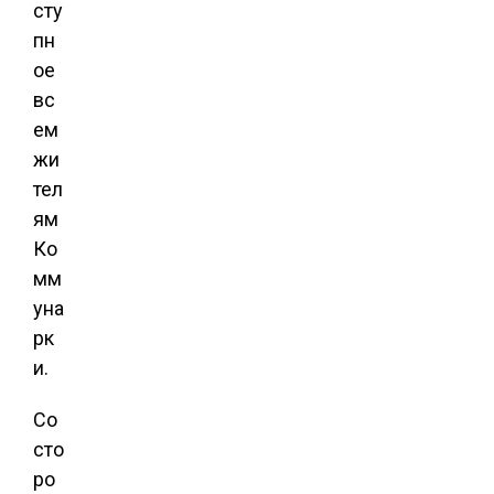
сту
пн
ое
вс
ем
жи
тел
ям
Ко
мм
уна
рк
и.
Со
сто
ро