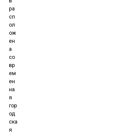
в
ра
сп
ол
ож
ен
а
со
вр
ем
ен
на
я
гор
од
ска
я