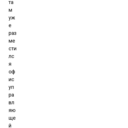
та
м
уж
е
раз
ме
сти
лс
я
оф
ис
уп
ра
вл
яю
ще
й