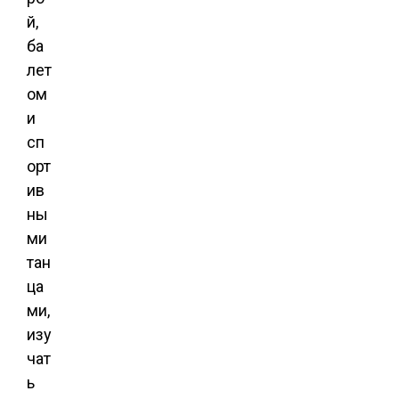
й,
ба
лет
ом
и
сп
орт
ив
ны
ми
тан
ца
ми,
изу
чат
ь