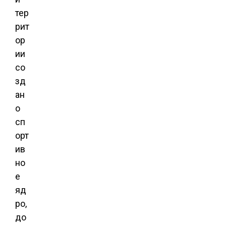
тер
рит
ор
ии
со
зд
ан
о
сп
орт
ив
но
е
яд
ро,
до