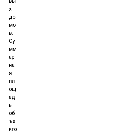
вы
х
до
мо
в.
Су
мм
ар
на
я
пл
ощ
ад
ь
об
ъе
кто