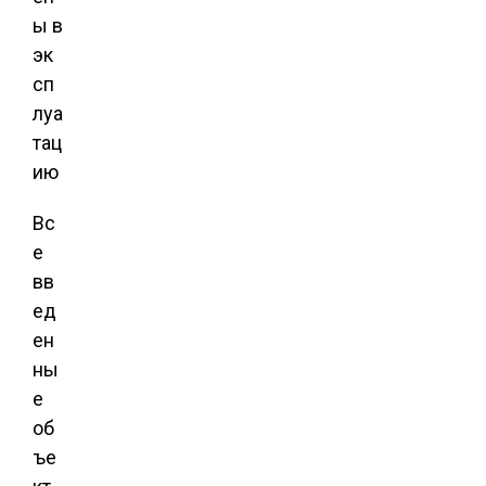
Вс
е
вв
ед
ен
ны
е
об
ъе