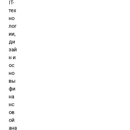
IT-
тех
но
лог
ии,
ди
зай
н и
ос
но
вы
фи
на
нс
ов
ой
ана