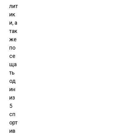
лит
ик
и, а
так
же
по
се
ща
ть
од
ин
из
5
сп
орт
ив