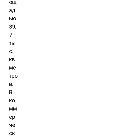
ощ
ад
ью
39,
7
ты
с.
кв.
ме
тро
в.
В
ко
мм
ер
че
ск