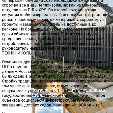
«В первом полугодии 2023 наблюдался ажиотажный
спрос на все виды теплоизоляции: как на минеральную
вату, так и на PIR и XPS. Во второй половине года
ситуация стабилизировалась. При этом часть строителей
решала проблему нехватки материалов, корректируя
проекты и заменяя утеплитель на доступный в их
регионе. Но большинство предпочло перенести сроки
сдачи объектов на конец года. В итоге мы увидели
продление сезона, что также повлияло на показатели
потребления», – прокомментировал Василий Ткачев,
руководитель направления «Минеральная изоляция»
ТЕХНОНИКОЛЬ.
Основным драйвером потребления минеральной ваты в
ПГС-сегменте в 2023 стало жилищное строительство. По
Лайфхак От «Метриум»: Как Обустроить
данным Росстата, только с января по сентябрь в России
Жилую Комнату В Гараже
было сдано в эксплуатацию почти 98 млн кв. м жилья.
Стройку традиционно поддерживали госпрограммы, в
том числе льготной ипотеки, стимулирующие
Россияне Стали Чаще Устанавливать
покупательскую активность. Также благодаря
Заборы На Сваях
государственному финансированию увеличился ввод
объектов социальной инфраструктуры (учебных
заведений, детских садов, поликлиник, ФОКов и т.п.).