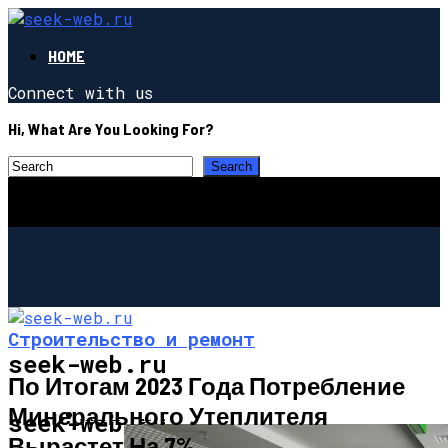
HOME
Connect with us
Hi, What Are You Looking For?
Строительство и ремонт
seek-web.ru
По Итогам 2023 Года Потребление
Минерального Утеплителя
НОВОСТИ
seek-web.ru
Вырастет На 7%