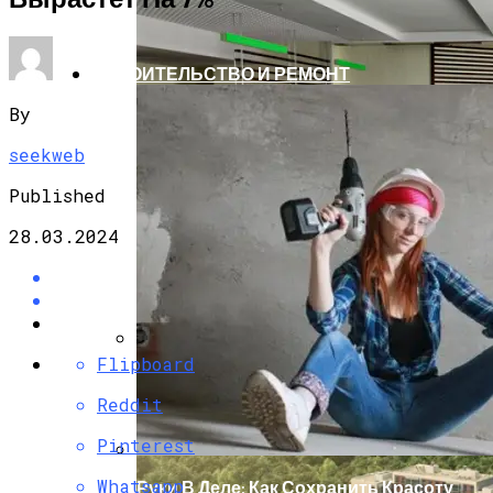
СТРОИТЕЛЬСТВО И РЕМОНТ
By
seekweb
Published
28.03.2024
Flipboard
Вакантность Коммерческих
Помещений В ТиНАО – Самая Низкая В
Reddit
Москве
Pinterest
Whatsapp
Руки В Деле: Как Сохранить Красоту