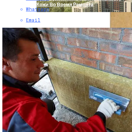
Кожи Во Время Ремонта
Whatsapp
Email
ГК «А101» Намерена Развивать В Новой
Москве Экологически Чистые
Производства
Тишина – Дело Тонкое: В России
Появилось Новое Решение Для
Защиты От Шума