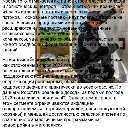
Кроме того, отмечается активное строительство складов
и логистических центров. Потребность в них возникла
из-за оживления торговли и перенаправления товарных
потоков – основные поставки идут теперь с востока на
запад. В связи с процессами импортозамещения
расширяются и появляются новые отечественные
сельскохозяйственные и производственные
комплексы, увеличиваются объемы строительства
животноводческих ферм, теплиц и промышленных
зданий.
На увеличение потребления в рознице оказали влияние
как отложенный спрос 2022 года, так и повышение
Спрос На Крупные Офисные Блоки А-
покупательной способности населения в 2023. Ее
Класса Вырос На 47%
поддерживают социальные выплаты, а также
опережающий рост зарплат, образовавшийся из-за
кадрового дефицита практически во всех отраслях. По
Как Паропроницаемость
данным Росстата, реальные доходы за первые полгода
Стройматериалов Помогает
2023 повысились почти на 4%. Однако темпы роста в
Сохранить Тепло В Доме
этом сегменте ограничиваются инфляцией
(подорожанием как стройматериалов, так и продуктовой
корзины) и меньшей доступностью сельской ипотеки по
сравнению с аналогичными программами на
новостройки в мегаполисах.