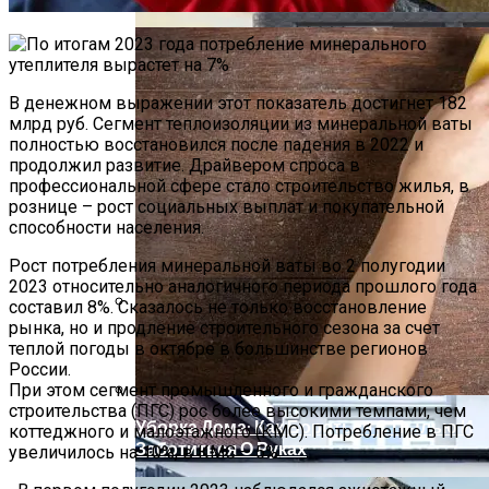
В денежном выражении этот показатель достигнет 182
млрд руб. Сегмент теплоизоляции из минеральной ваты
полностью восстановился после падения в 2022 и
продолжил развитие. Драйвером спроса в
профессиональной сфере стало строительство жилья, в
рознице – рост социальных выплат и покупательной
способности населения.
Рост потребления минеральной ваты во 2 полугодии
2023 относительно аналогичного периода прошлого года
составил 8%. Сказалось не только восстановление
рынка, но и продление строительного сезона за счет
Новый Резидент Хамовников –
теплой погоды в октябре в большинстве регионов
Клубный Дом Magnum
России.
При этом сегмент промышленного и гражданского
строительства (ПГС) рос более высокими темпами, чем
Уборка Дома: Как Бороться С Пылью И
коттеджного и малоэтажного (КМС). Потребление в ПГС
Заботиться О Руках
увеличилось на 10%, в КМС – 5%.