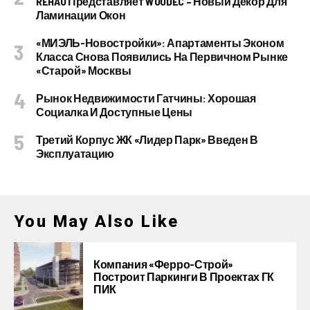
REHAU Представляет WOODEC – Новый Декор Для
Ламинации Окон
«МИЭЛЬ-Новостройки»: Апартаменты Эконом
Класса Снова Появились На Первичном Рынке
«старой» Москвы
Рынок Недвижимости Гатчины: Хорошая
Социалка И Доступные Цены
Третий Корпус ЖК «Лидер Парк» Введен В
Эксплуатацию
You May Also Like
Компания «Ферро-Строй»
Построит Паркинги В Проектах ГК
ПИК