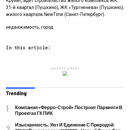
Крунит, идет строительство жилого комплекса ЖК
31-й квартал (Пушкино), ЖК «Тургненева» (Пушкино),
жилого квартала NewTime (Санкт-Петербург).
недвижимость, город
In this article:
ADVERTISEMENT
Trending
Компания «Ферро-Строй» Построит Паркинги В
Проектах ГК ПИК
Изысканность, Уют И Единение С Природой: