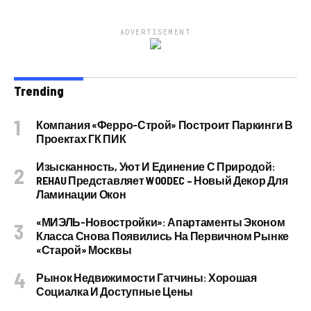
ADVERTISEMENT
Trending
Компания «Ферро-Строй» Построит Паркинги В
Проектах ГК ПИК
Изысканность, Уют И Единение С Природой:
REHAU Представляет WOODEC – Новый Декор Для
Ламинации Окон
«МИЭЛЬ-Новостройки»: Апартаменты Эконом
Класса Снова Появились На Первичном Рынке
«старой» Москвы
Рынок Недвижимости Гатчины: Хорошая
Социалка И Доступные Цены