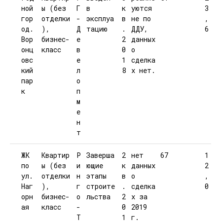
ной
ы (без
Г
в
к
уются
3
гор
отделки
-
эксплуа
в
не по
,
од.
),
Д
тацию
.
ДДУ,
6
Вор
бизнес-
е
2
данных
онц
класс
в
0
о
овс
е
1
сделка
кий
л
8
х нет.
пар
о
к
п
м
е
н
т
ЖК
Квартир
Р
Заверша
2
нет
67
1
по
ы (без
и
ющие
к
данных
2
ул.
отделки
н
этапы
в
о
,
Наг
),
г
строите
.
сделка
0
орн
бизнес-
о
льства
2
х за
ая
класс
-
0
2019
Т
1
г.