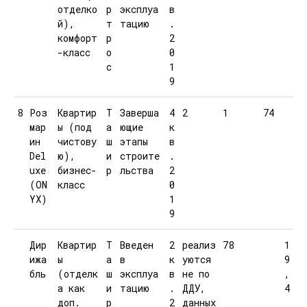
отделко
р
эксплуа
в
й),
т
тацию
.
комфорт
р
2
-класс
о
0
с
1
9
8
Роз
Квартир
Т
Заверша
4
2
1
74
мар
ы (под
а
ющие
к
ин
чистову
ш
этапы
в
Del
ю),
и
строите
.
uxe
бизнес-
р
льства
2
(ON
класс
0
YX)
1
9
Дир
Квартир
Т
Введен
2
реализ
78
1
ижа
ы
а
в
к
уются
9
бль
(отделк
ш
эксплуа
в
не по
,
а как
и
тацию
.
ДДУ,
4
доп.
р
2
данных