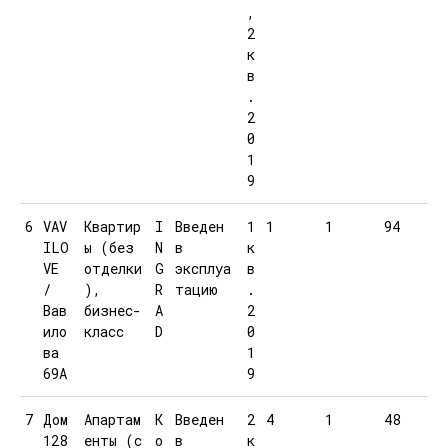
,
2
к
в
.
2
0
1
9
6
VAV
Квартир
I
Введен
1
1
1
94
ILO
ы (без
N
в
к
VE
отделки
G
эксплуа
в
/
),
R
тацию
.
Вав
бизнес-
A
2
ило
класс
D
0
ва
1
69А
9
7
Дом
Апартам
К
Введен
2
4
1
48
128
енты (с
о
в
к