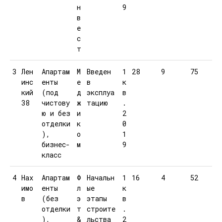
н
9
в
е
с
т
3
Лен
Апартам
М
Введен
1
28
9
75
инс
енты
е
в
к
кий
(под
д
эксплуа
в
38
чистову
ж
тацию
.
ю и без
и
2
отделки
к
0
),
о
1
бизнес-
м
9
класс
4
Нах
Апартам
Ф
Начальн
1
16
4
52
имо
енты
л
ые
к
в
(без
э
этапы
в
отделки
т
строите
.
),
&
льства
2