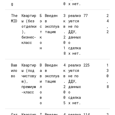
g
0
х нет.
The
Квартир
Б
Введен
3
реализ
77
2
MID
ы (без
э
в
к
уются
4
отделки
с
эксплуа
в
не по
,
),
т
тацию
.
ДДУ,
2
бизнес-
к
2
данных
класс
о
0
о
н
1
сделка
8
х нет.
Вав
Квартир
В
Введен
4
реализ
225
1
ило
ы (под
а
в
к
уются
3
во
чистову
в
эксплуа
в
не по
0
ю),
и
тацию
.
ДДУ,
,
премиум
л
2
данных
8
-класс
о
0
о
в
0
сделка
о
5
х нет.
Gaz
Квартир
Т
Введен
4
реализ
114
2