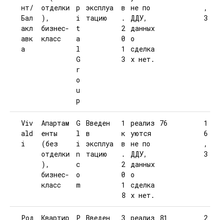
нт/
отделки
p
эксплуа
в
не по
,
Бал
),
i
тацию
.
ДДУ,
3
акл
бизнес-
t
2
данных
авк
класс
a
0
о
а
l
1
сделка
G
3
х нет.
r
o
u
p
Viv
Апартам
G
Введен
1
реализ
76
1
ald
енты
l
в
к
уются
6
i
(без
i
эксплуа
в
не по
,
отделки
n
тацию
.
ДДУ,
3
),
c
2
данных
бизнес-
o
0
о
класс
m
1
сделка
8
х нет.
Род
Квартир
Р
Введен
3
реализ
81
2