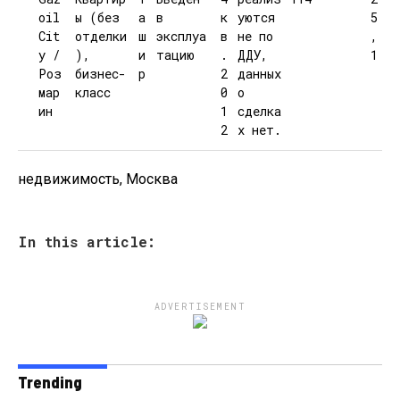
oil
ы (без
а
в
к
уются
5
Cit
отделки
ш
эксплуа
в
не по
,
y /
),
и
тацию
.
ДДУ,
1
Роз
бизнес-
р
2
данных
мар
класс
0
о
ин
1
сделка
2
х нет.
недвижимость, Москва
In this article:
ADVERTISEMENT
Trending