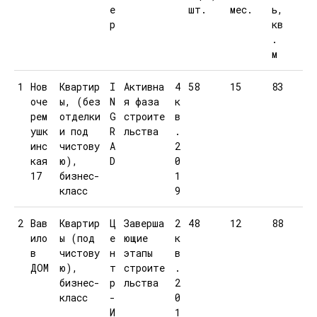
е
шт.
мес.
ь,
р
кв
.
м
1
Нов
Квартир
I
Активна
4
58
15
83
оче
ы, (без
N
я фаза
к
рем
отделки
G
строите
в
ушк
и под
R
льства
.
инс
чистову
A
2
кая
ю),
D
0
17
бизнес-
1
класс
9
2
Вав
Квартир
Ц
Заверша
2
48
12
88
ило
ы (под
е
ющие
к
в
чистову
н
этапы
в
ДОМ
ю),
т
строите
.
бизнес-
р
льства
2
класс
-
0
И
1