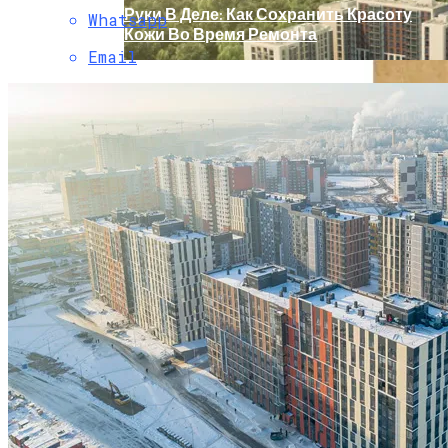
Руки В Деле: Как Сохранить Красоту
Whatsapp
Кожи Во Время Ремонта
Email
ГК «А101» Намерена Развивать В Новой
Москве Экологически Чистые
Производства
Тишина – Дело Тонкое: В России
Появилось Новое Решение Для