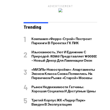
ADVERTISEMENT
Trending
Компания «Ферро-Строй» Построит
Паркинги В Проектах ГК ПИК
Изысканность, Уют И Единение С
Природой: REHAU Представляет WOODEC
– Новый Декор Для Ламинации Окон
«МИЭЛЬ-Новостройки»: Апартаменты
Эконом Класса Снова Появились На
Первичном Рынке «старой» Москвы
Рынок Недвижимости Гатчины:
Хорошая Социалка И Доступные Цены
Третий Корпус ЖК «Лидер Парк»
Введен В Эксплуатацию