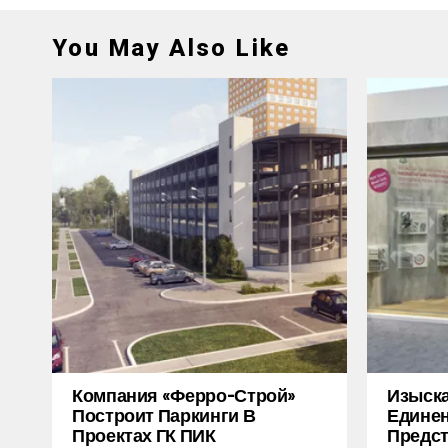
You May Also Like
Компания «Ферро-Строй»
Изыска
Построит Паркинги В
Единен
Проектах ГК ПИК
Предст