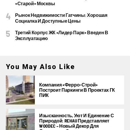
«старой» Москвы
Рынок Недвижимости Гатчины: Хорошая
Социалка И Доступные Цены
Третий Корпус ЖК «Лидер Парк» Введен В
Эксплуатацию
You May Also Like
Компания «Ферро-Строй»
Построит Паркинги В Проектах ГК
ПИК
Изысканность, Уют И Единение С
Природой: REHAU Представляет
WOODEC – Новый Декор Для