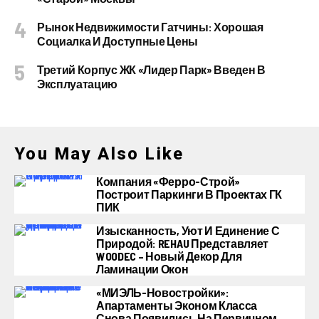
Рынок Недвижимости Гатчины: Хорошая
Социалка И Доступные Цены
Третий Корпус ЖК «Лидер Парк» Введен В
Эксплуатацию
You May Also Like
Компания «Ферро-Строй»
Построит Паркинги В Проектах ГК
ПИК
Изысканность, Уют И Единение С
Природой: REHAU Представляет
WOODEC – Новый Декор Для
Ламинации Окон
«МИЭЛЬ-Новостройки»:
Апартаменты Эконом Класса
Снова Появились На Первичном