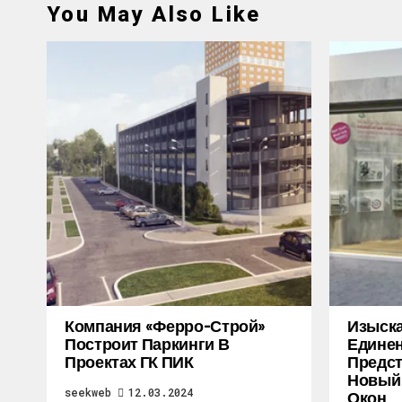
You May Also Like
Компания «Ферро-Строй»
Изыска
Построит Паркинги В
Единен
Проектах ГК ПИК
Предст
Новый 
seekweb
12.03.2024
Окон