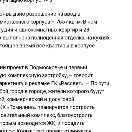
» выдано разрешение на ввод в
иэтажного корпуса – 7657 кв. м. В нем
тудий и однокомнатных квартир и 28
х выполнена полноценная отделка, на кухнях
тоящее время все квартиры в корпусе
ий проект в Подмосковье и первый
ю комплексную застройку, – говорит
ркетингу и рекламе ГК «Рассвет». – По сути
ой город в городе, жители которого будут
й, коммерческой и досуговой
ЖК «Томилино» планируется построить
овительный комплекс, благоустроить
оторым возводится ЖК, и посадить
улок. Кроме того, проект отличается