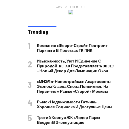
ADVERTISEMENT
Trending
Компания «Ферро-Строй» Построит
Паркинги В Проектах ГК ПИК
Изысканность, Уют И Единение С
Природой: REHAU Представляет WOODEC
– Новый Декор Для Ламинации Окон
«МИЭЛЬ-Новостройки»: Апартаменты
Эконом Класса Снова Появились На
Первичном Рынке «старой» Москвы
Рынок Недвижимости Гатчины:
Хорошая Социалка И Доступные Цены
Третий Корпус ЖК «Лидер Парк»
Введен В Эксплуатацию