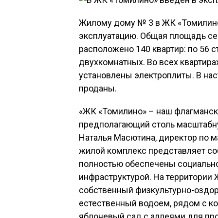
Жилому дому № 3 в ЖК «Томилино
эксплуатацию. Общая площадь сем
расположено 140 квартир: по 56 с
двухкомнатных. Во всех квартира
установлены электроплиты. В нас
проданы.
«ЖК «Томилино» – наш флагманск
предполагающий столь масштабну
Наталья Масютина, директор по ма
жилой комплекс представляет соб
полностью обеспечены социально
инфраструктурой. На территории 
собственный физкультурно-оздор
естественный водоем, рядом с к
яблоневый сад с аллеями для прог