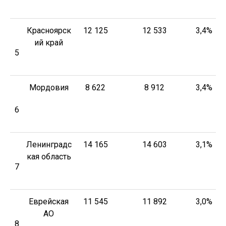
Красноярск
12 125
12 533
3,4%
ий край
5
Мордовия
8 622
8 912
3,4%
6
Ленинградс
14 165
14 603
3,1%
кая область
7
Еврейская
11 545
11 892
3,0%
АО
8