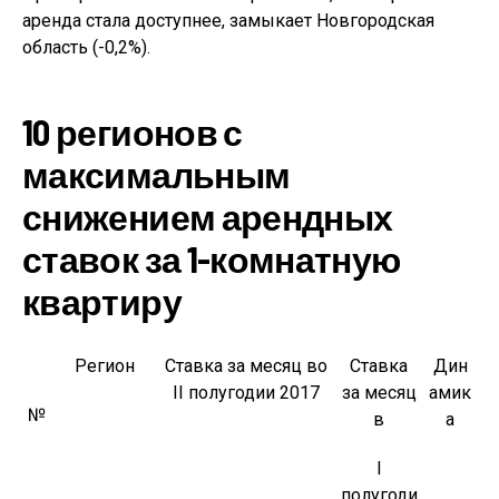
аренда стала доступнее, замыкает Новгородская
область (-0,2%).
10 регионов с
максимальным
снижением арендных
ставок за 1-комнатную
квартиру
Регион
Ставка за месяц во
Ставка
Дин
II полугодии 2017
за месяц
амик
№
в
а
I
полугоди