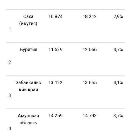
Саха
16 874
18 212
7,9%
(Якутия)
1
Бурятия
11 529
12 066
4,7%
2
Забайкальс
13 122
13 655
4,1%
кий край
3
Амурская
14 259
14 793
3,7%
область
4