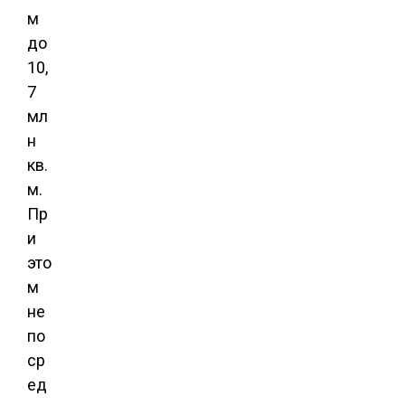
м
до
10,
7
мл
н
кв.
м.
Пр
и
это
м
не
по
ср
ед