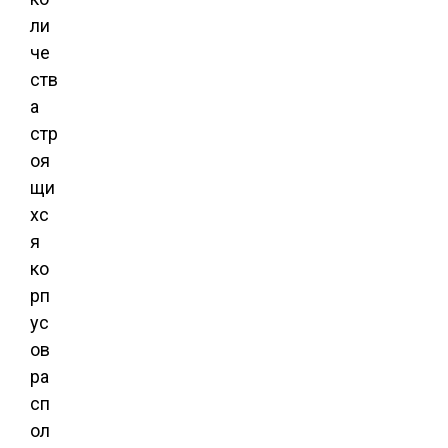
ли
че
ств
а
стр
оя
щи
хс
я
ко
рп
ус
ов
ра
сп
ол