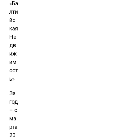
«Ба
лти
йс
кая
Не
дв
иж
им
ост
ь»
За
год
– с
ма
рта
20