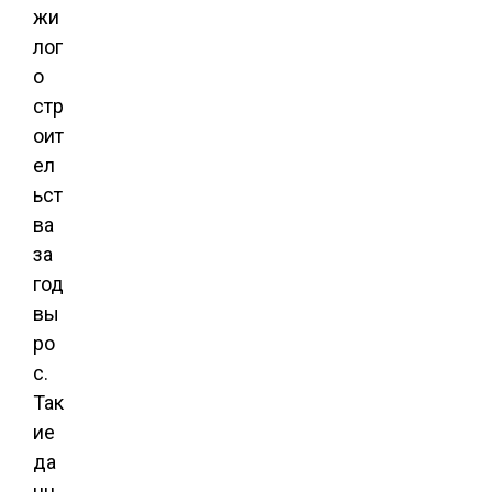
жи
лог
о
стр
оит
ел
ьст
ва
за
год
вы
ро
с.
Так
ие
да
нн