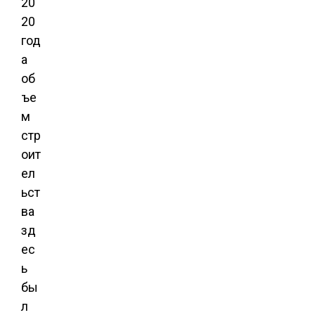
20
20
год
а
об
ъе
м
стр
оит
ел
ьст
ва
зд
ес
ь
бы
л