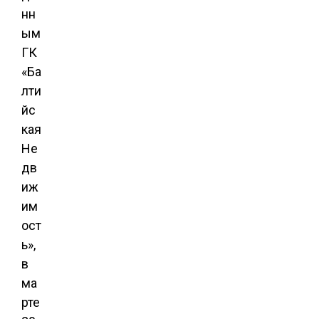
нн
ым
ГК
«Ба
лти
йс
кая
Не
дв
иж
им
ост
ь»,
в
ма
рте