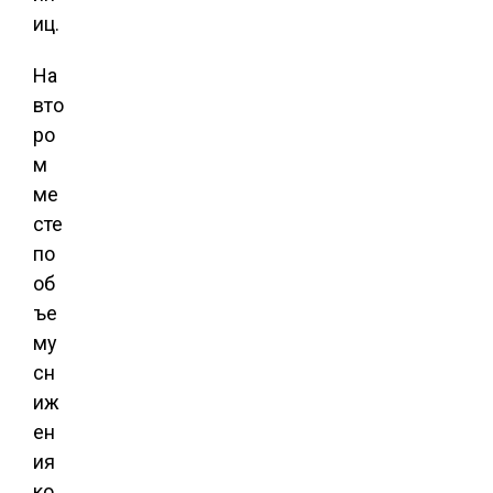
иц.
На
вто
ро
м
ме
сте
по
об
ъе
му
сн
иж
ен
ия
ко