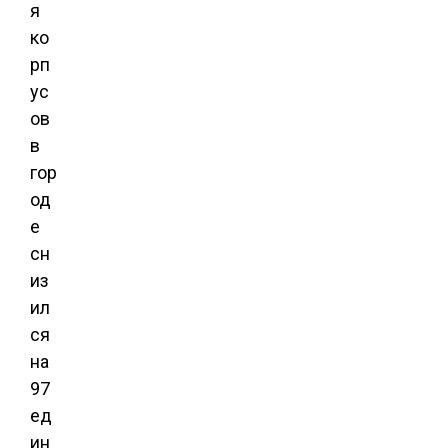
я
ко
рп
ус
ов
в
гор
од
е
сн
из
ил
ся
на
97
ед
ин