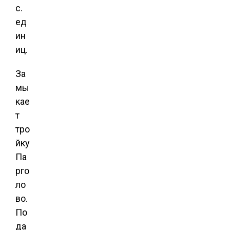
с.
ед
ин
иц.
За
мы
кае
т
тро
йку
Па
рго
ло
во.
По
да