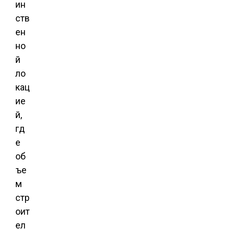
ин
ств
ен
но
й
ло
кац
ие
й,
гд
е
об
ъе
м
стр
оит
ел