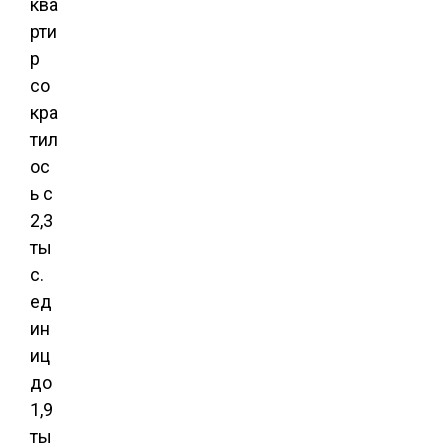
ква
рти
р
со
кра
тил
ос
ь с
2,3
ты
с.
ед
ин
иц
до
1,9
ты