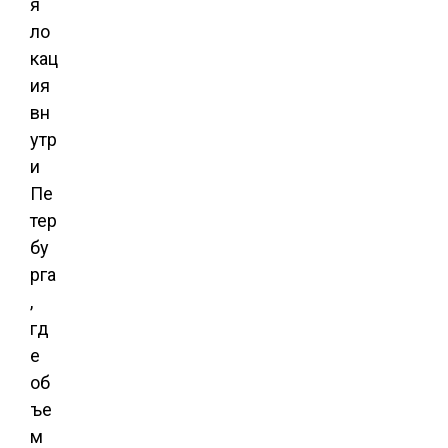
я
ло
кац
ия
вн
утр
и
Пе
тер
бу
рга
,
гд
е
об
ъе
м