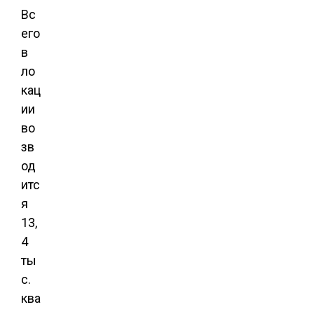
Вс
его
в
ло
кац
ии
во
зв
од
итс
я
13,
4
ты
с.
ква