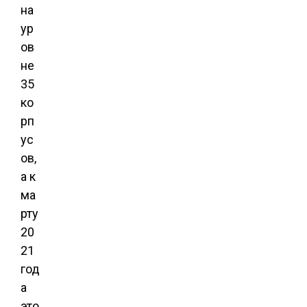
на
ур
ов
не
35
ко
рп
ус
ов,
а к
ма
рту
20
21
год
а
это