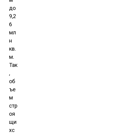
до
9,2
6
мл
н
кв.
м.
Так
,
об
ъе
м
стр
оя
щи
хс