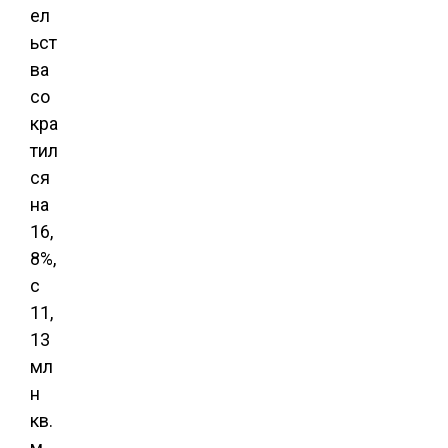
ел
ьст
ва
со
кра
тил
ся
на
16,
8%,
с
11,
13
мл
н
кв.
м