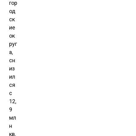
гор
од
ск
ие
ок
руг
а,
сн
из
ил
ся
с
12,
9
мл
н
кв.