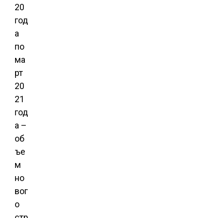
20
год
а
по
ма
рт
20
21
год
а –
об
ъе
м
но
вог
о
стр