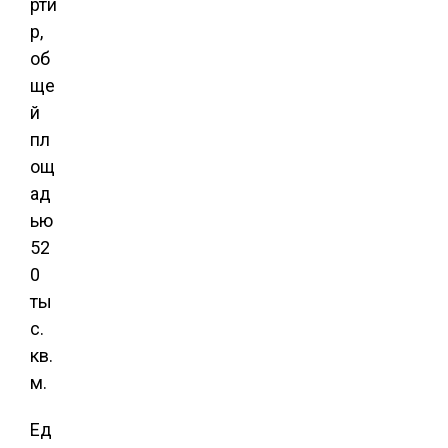
рти
р,
об
ще
й
пл
ощ
ад
ью
52
0
ты
с.
кв.
м.
Ед