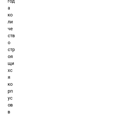
год
а
ко
ли
че
ств
о
стр
оя
щи
хс
я
ко
рп
ус
ов
в