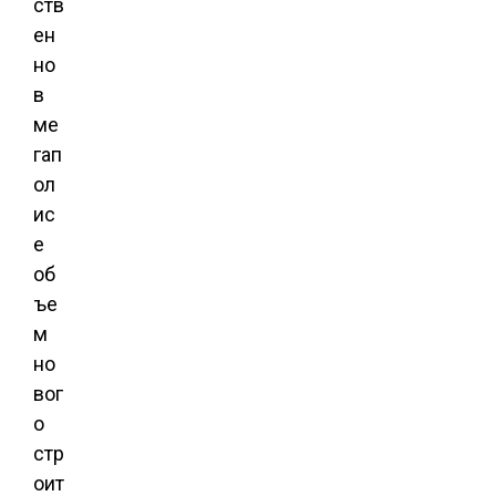
ств
ен
но
в
ме
гап
ол
ис
е
об
ъе
м
но
вог
о
стр
оит