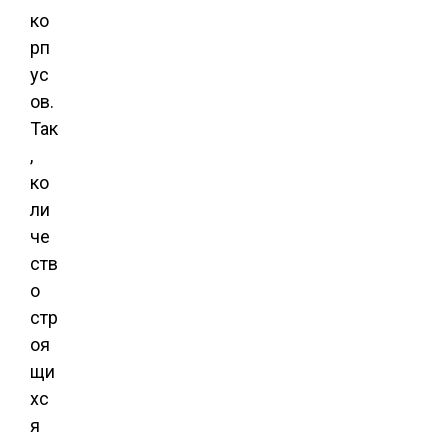
ко
рп
ус
ов.
Так
,
ко
ли
че
ств
о
стр
оя
щи
хс
я